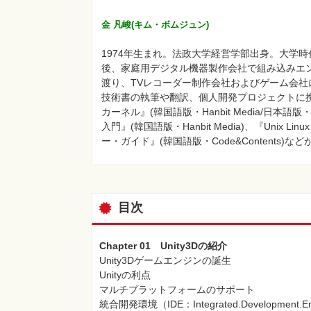
金 凡峻(キム・ボムジュン)
1974年生まれ。法政大学経営学部出身。大学
後、家庭用デジタル機器製作会社で組み込みエン
渡り、TVレコーダー制作会社およびゲーム会社
技術書の執筆や翻訳、個人開発プロジェクトに
カーネル』(韓国語版・Hanbit Media/日
入門』(韓国語版・Hanbit Media)、『Unix L
ー・ガイド』(韓国語版・Code&Contents)な
目次
Chapter 01 Unity3Dの紹介
Unity3Dゲームエンジンの誕生
Unityの利点
マルチプラットフォームのサポート
統合開発環境（IDE：Integrated.Development.En