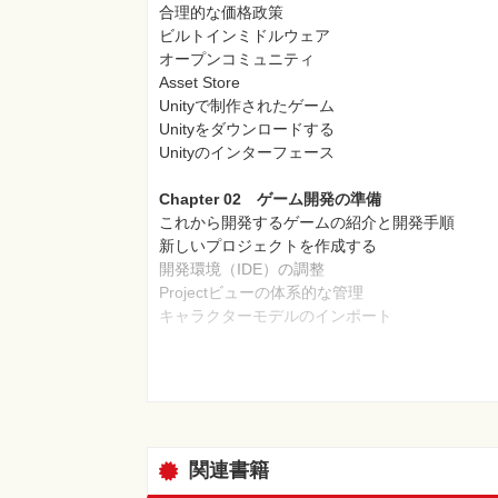
合理的な価格政策
ビルトインミドルウェア
オープンコミュニティ
Asset Store
Unityで制作されたゲーム
Unityをダウンロードする
Unityのインターフェース
Chapter 02 ゲーム開発の準備
これから開発するゲームの紹介と開発手順
新しいプロジェクトを作成する
開発環境（IDE）の調整
Projectビューの体系的な管理
キャラクターモデルのインポート
Asset Storeアカウントの作成
ProjectビューからAsset Storeにアクセス
Asset Storeからリソースをダウンロード
Chapter 03 ゲームステージの制作
3Dモデル
関連書籍
テクスチャ