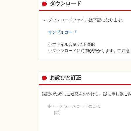
ダウンロード
リアルタイムシャドウ（Real Time Shadow）
Projectorを用いた影
Planeメッシュを利用した影
ダウンロードファイルは下記になります。
Chapter 05 発射体の制作とサウンドエフェク
サンプルコード
弾丸モデルの準備
Rigidbodyコンポーネント
※ファイル容量：1.53GB
Colliderコンポーネント
※ダウンロードに時間が掛かります。ご注意
衝突判定の条件
衝突イベント（Collision Event）
タグの活用
弾丸発射ロジック
お詫びと訂正
弾丸発射軌跡エフェクトを作成する
Particleを活用する
弾丸の入射角応用
誤記のためにご迷惑をおかけし、誠に申し訳ご
爆発エフェクトおよび爆発力の生成
ランダムにテクスチャを適用する
4ページ ソースコードのURL
サウンド ? Audio Source、Audio Listener
[誤]
発砲炎エフェクト ? Muzzle Flash
http://book.impress.co.jp/books/1114010
[正]
Chapter 06 敵キャラクターの制作
http://book.impress.co.jp/books/1114101