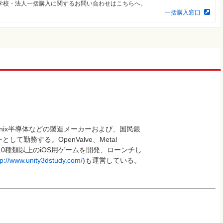
学校・法人一括購入に関するお問い合わせはこちらへ。
一括購入窓口
、Hynix半導体などの製造メーカーおよび、国民銀
て勤務する。OpenValve、Metal
rk1、2など10種類以上のiOS用ゲームを開発、ローンチし
tp://www.unity3dstudy.com/
)も運営している。