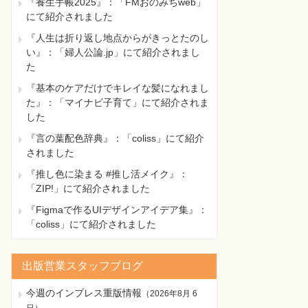
『養生手帳2025』：「FMおのみちweb」
にて紹介されました
『人生は折り返し地点からがきっとたのし
い』：「婦人公論.jp」にて紹介されまし
た
『基本のケアだけでキレイな髪になれまし
た』：「マイナビ子育て」にて紹介されま
した
『言の葉配色辞典』：「coliss」にて紹介
されました
『推し色に染まる #推し活メイク』：
「ZIP!」にて紹介されました
『Figmaで作るUIデザインアイデア集』：
「coliss」にて紹介されました
出版営業スタッフブログ
今週のインプレス重版情報
（
2026年8月 6