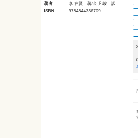
著者
李 在賢 著/金 凡峻 訳
ISBN
9784844336709