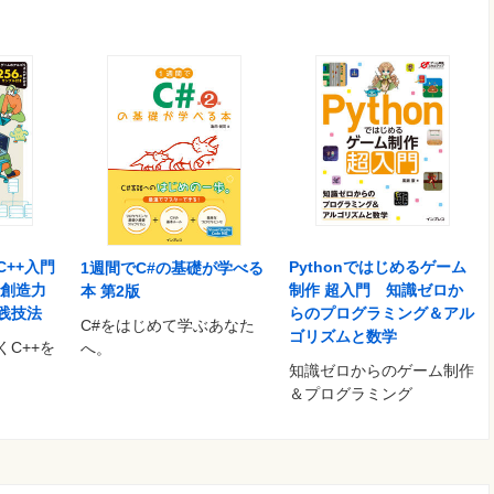
++入門
Pythonではじめるゲーム
1週間でC#の基礎が学べる
 創造力
制作 超入門 知識ゼロか
本 第2版
践技法
らのプログラミング＆アル
C#をはじめて学ぶあなた
ゴリズムと数学
C++を
へ。
知識ゼロからのゲーム制作
＆プログラミング