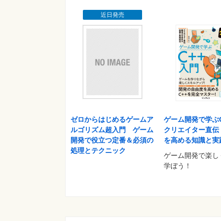
マテリアル
テクスチャを適用する
近日発売
Shader
Prefab
Prefabを利用した壁の作成
ライト
空の表現方法（Skybox＆SkyDome）
Chapter 04 主人公キャラクターの制作
空のゲームオブジェクト
3Dモデルのインポートおよびオプションの設定
コンポーネント
ゼロからはじめるゲームア
ゲーム開発で学ぶC
スクリプトの作成
ルゴリズム超入門 ゲーム
クリエイター直伝
キーボード入力値を受け取る（Inputクラス）
開発で役立つ定番＆必須の
を高める知識と実
キャラクターの移動 ? Translate
処理とテクニック
ゲーム開発で楽しく
正規化されたベクトル
学ぼう！
キャラクターの回転 ? Rotate
カメラトラッキング ? Follow Cam
レガシーアニメーション（Legacy Animation）
アニメーションクリップ（Animation Clip）
アニメーションコントロール
アニメーションブレンディング