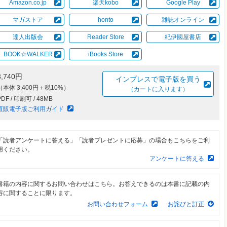
Amazon.co.jp
楽天kobo
Google Play
マガストア
honto
雑誌オンライン
達人出版会
Reader Store
紀伊國屋書店
BOOK☆WALKER
iBooks Store
3,740円
インプレスで電子版を買う
（本体 3,400円＋税10%）
（カートに入ります）
PDF / 印刷可 / 48MB
直販電子版ご利用ガイド
「読者アンケートに答える」「読者プレゼントに応募」の場合もこちらをご利
用ください。
アンケートに答える
書籍の内容に関するお問い合わせはこちら。お答えできるのは本書に記載の内
容に関することに限ります。
お問い合わせフォーム
お詫びと訂正