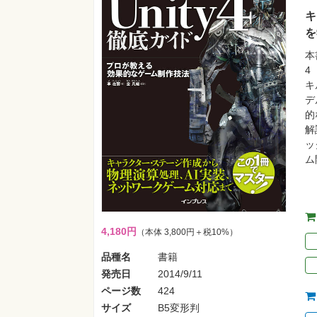
キ
を
本
4
キ
デ
的
解
ッ
ム
4,180円
（本体 3,800円＋税10%）
品種名
書籍
発売日
2014/9/11
ページ数
424
サイズ
B5変形判