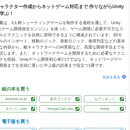
ャラクター作成からネットゲーム対応まで 作りながらUnity
学ぶ！
書は、3人称シューティングゲームを制作する過程を通して、Unity
（ゲーム開発統合エンジン）を使った、ゲーム開発に必要不可欠なス
ルとテクニックを自然に習得できるように構成されています。3Dモ
ルのインポート、移動ロジック、発射ロジック、衝突判定などの基本
な内容から、敵キャラクターへのAI実装など、高度な開発手法までを
説します。また、ネットワークゲームを開発するために必要なテクニ
クも収録。Unityゲーム開発初心者だけではなく、ネットワークゲー
開発までを念頭に置いた中上級の読者まで役立つ1冊です。
目次を見る
紙の本を買う
Amazon.co.jp
楽天ブックス
セブンネット
ヨドバシ.com
HonyaClub.com
honto
電子版を買う