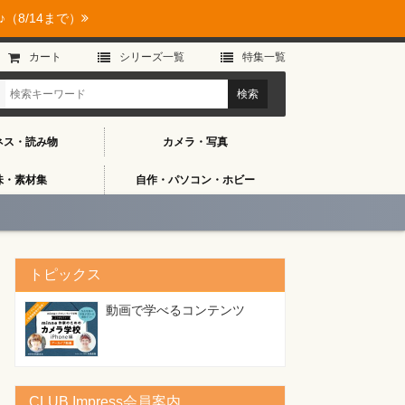
（8/14まで）
カート
シリーズ⼀覧
特集⼀覧
ネス・読み物
カメラ・写真
味・素材集
自作・パソコン・ホビー
トピックス
動画で学べるコンテンツ
CLUB Impress会員案内