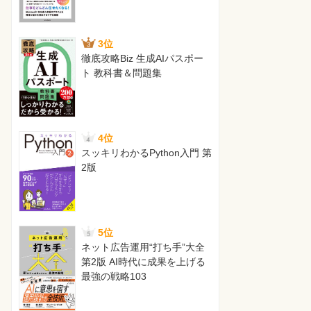
3位
徹底攻略Biz 生成AIパスポー
ト 教科書＆問題集
4位
スッキリわかるPython入門 第
2版
5位
ネット広告運用“打ち手”大全
第2版 AI時代に成果を上げる
最強の戦略103