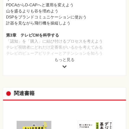
PDCAからD-CAPへと運用を変えよう
山を盛るよりも谷を埋めよう
DSPをブランドコミュニケーションに使おう
計器を見ながら飛行機を操縦しよう
第3章 テレビCMを科学する
「認知」を「購入」に結び付けるプロセスを考えよう
テレビ視聴者にどれだけ定番客がいるかを考えてみる
テレビのビューアビリティーとアテンションを知ろう
もっと見る
第4章 テレビCMをオンラインで補完する
テレビCMの個人インブレッション数を捉えよう
テレビCMの「リーチ」を補完しよう
テレビCMの「認知効果」を補完しよう
テレビCMの「購入意向」を補完しよう
関連書籍
ミサイルを何発打ったかではなく標的に何発当たったかを把握し
よう
CMのクリエーティブバワーを測定しよう
アロケーションはリアルタイムで運用しよう
第5章 プラットフォームの変化を捉える