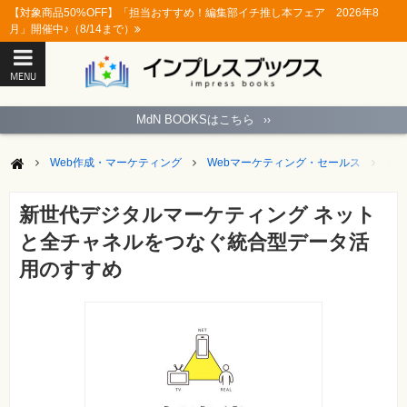
【対象商品50%OFF】「担当おすすめ！編集部イチ推し本フェア 2026年8
月」開催中♪（8/14まで）
MENU
ト
ッ
MdN BOOKSはこちら
››
プ
ペ
ー
Web作成・マーケティング
Webマーケティング・セールス
新
ジ
パ
ソ
新世代デジタルマーケティング ネット
コ
ン
と全チャネルをつなぐ統合型データ活
ソ
フ
用のすすめ
ト
モ
バ
イ
ル・
ス
マ
ー
ト