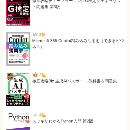
徹底攻略ディープラーニングG検定ジェネラリス
ト問題集 第3版
2位
Microsoft 365 Copilot踏み込み活用術（できるビジ
ネス）
3位
徹底攻略Biz 生成AIパスポート 教科書＆問題集
4位
スッキリわかるPython入門 第2版