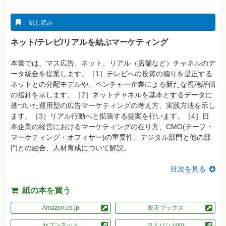
真
資
試し読み
格
試
ネット/テレビ/リアルを結ぶマーケティング
験
プ
本書では、マス広告、ネット、リアル（店舗など）チャネルのデ
ロ
ータ統合を提案します。［1］テレビへの投資の偏りを是正する
グ
ラ
ネットとの分配モデルや、ベンチャー企業による新たな視聴評価
ミ
の指針を示します。［2］ネットチャネルを基本とするデータに
ン
グ
基づいた運用型の広告マーケティングの考え方、実践方法を示し
ます。［3］リアル行動へと拡張する提案を行います。［4］日
ネ
本企業の経営におけるマーケティングの在り方、CMO(チーフ・
ッ
ト
マーケティング・オフィサー)の重要性、デジタル部門と他の部
ワ
門との融合、人材育成について解説。
ー
ク・
テ
目次を見る
ク
ノ
ロ
紙の本を買う
ジ
ー
Amazon.co.jp
楽天ブックス
趣
味・
セブンネット
ヨドバシ.com