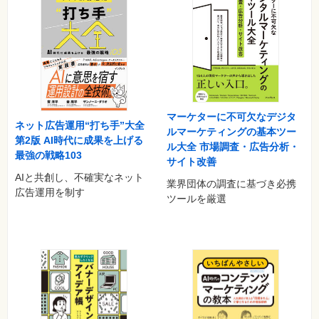
広告のないテレビ「ストリーミングビデオ」の台頭
ウェブサイトが要らない「分散型コンテンツ」の潮流
第6章 人のリアルな行動にターゲティングする
リアル行動にターゲティングしよう
エリアターゲティングメディアをスマホで補完しよう
オフラインとオンラインの境界を薄くしよう
リアル購買データを巡る米IT企業の戦略
マーケターに不可欠なデジタ
ネット広告運用“打ち手”大全
ルマーケティングの基本ツー
第2版 AI時代に成果を上げる
第7章 組織改革でデジタルシフトを加速する
ル大全 市場調査・広告分析・
最強の戦略103
ブランド横断型データマーケティング組織を再編しよう
サイト改善
DMPをもっとブランディングコミュニケーションに使おう
AIと共創し、不確実なネット
業界団体の調査に基づき必携
デジタルマーケティング人材の育成を考える
広告運用を制す
ツールを厳選
対談
長崎貴裕×横山隆治 マーケティングリサーチの視点から考える
テレビの今後
梅田 仁×横山隆治 マーケターはビッグデータから何を読み解く
か