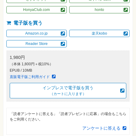
素
材
HonyaClub.com
honto
集
自
電子版を買う
作・
パ
ソ
Amazon.co.jp
楽天kobo
コ
ン・
Reader Store
ホ
ビ
ー
1,980円
（本体 1,800円＋税10%）
EPUB / 10MB
Club
Impress
直販電子版ご利用ガイド
ロ
グ
インプレスで電子版を買う
イ
ン
（カートに入ります）
カ
ー
ト
「読者アンケートに答える」「読者プレゼントに応募」の場合もこちら
をご利用ください。
シ
リ
アンケートに答える
ー
ズ