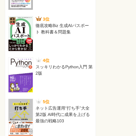
3位
徹底攻略Biz 生成AIパスポー
ト 教科書＆問題集
4位
スッキリわかるPython入門 第
2版
5位
ネット広告運用“打ち手”大全
第2版 AI時代に成果を上げる
最強の戦略103