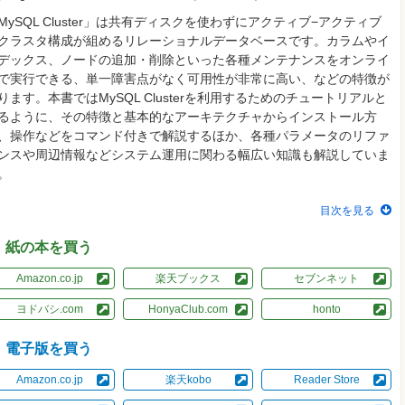
MySQL Cluster」は共有ディスクを使わずにアクティブ−アクティブ
クラスタ構成が組めるリレーショナルデータベースです。カラムやイ
デックス、ノードの追加・削除といった各種メンテナンスをオンライ
で実行できる、単一障害点がなく可用性が非常に高い、などの特徴が
ります。本書ではMySQL Clusterを利用するためのチュートリアルと
るように、その特徴と基本的なアーキテクチャからインストール方
、操作などをコマンド付きで解説するほか、各種パラメータのリファ
ンスや周辺情報などシステム運用に関わる幅広い知識も解説していま
。
目次を見る
紙の本を買う
Amazon.co.jp
楽天ブックス
セブンネット
ヨドバシ.com
HonyaClub.com
honto
電子版を買う
Amazon.co.jp
楽天kobo
Reader Store