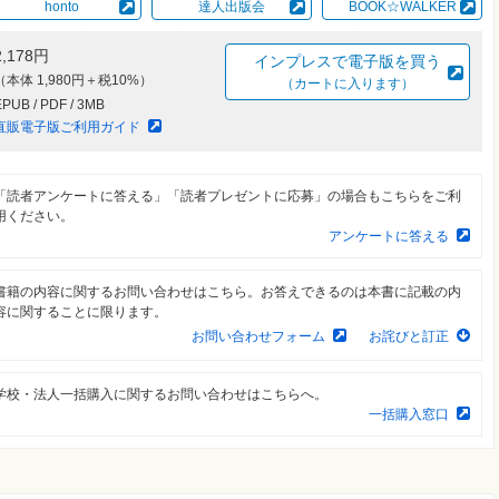
honto
達人出版会
BOOK☆WALKER
2,178円
インプレスで電子版を買う
（本体 1,980円＋税10%）
（カートに入ります）
EPUB / PDF / 3MB
直販電子版ご利用ガイド
「読者アンケートに答える」「読者プレゼントに応募」の場合もこちらをご利
用ください。
アンケートに答える
書籍の内容に関するお問い合わせはこちら。お答えできるのは本書に記載の内
容に関することに限ります。
お問い合わせフォーム
お詫びと訂正
学校・法人一括購入に関するお問い合わせはこちらへ。
一括購入窓口