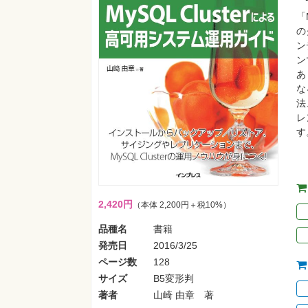
「
の
ン
ン
あ
な
法
レ
す
2,420円
（本体 2,200円＋税10%）
品種名
書籍
発売日
2016/3/25
ページ数
128
サイズ
B5変形判
著者
山崎 由章 著