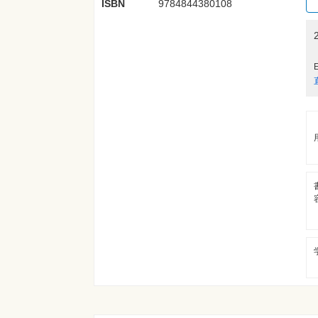
ISBN
9784844380108