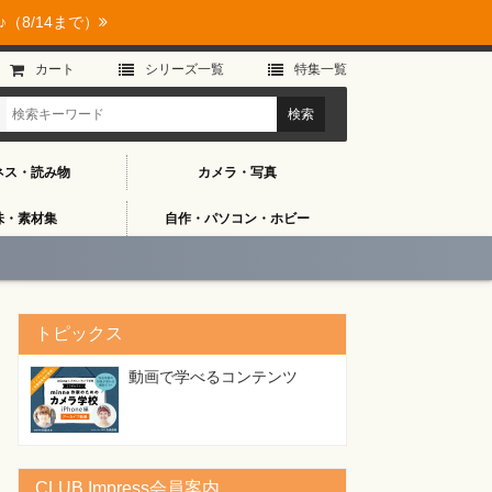
（8/14まで）
カート
シリーズ⼀覧
特集⼀覧
ネス・読み物
カメラ・写真
味・素材集
自作・パソコン・ホビー
トピックス
動画で学べるコンテンツ
CLUB Impress会員案内