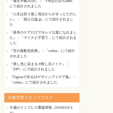
『養生手帳2025』：「FMおのみちweb」
にて紹介されました
『人生は折り返し地点からがきっとたのし
い』：「婦人公論.jp」にて紹介されまし
た
『基本のケアだけでキレイな髪になれまし
た』：「マイナビ子育て」にて紹介されま
した
『言の葉配色辞典』：「coliss」にて紹介
されました
『推し色に染まる #推し活メイク』：
「ZIP!」にて紹介されました
『Figmaで作るUIデザインアイデア集』：
「coliss」にて紹介されました
出版営業スタッフブログ
今週のインプレス重版情報
（
2026年8月 6