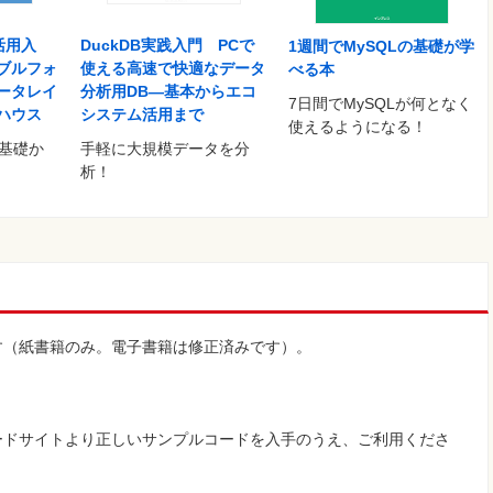
g活用入
DuckDB実践入門 PCで
1週間でMySQLの基礎が学
ブルフォ
使える高速で快適なデータ
べる本
ータレイ
分析用DB―基本からエコ
7日間でMySQLが何となく
ハウス
システム活用まで
使えるようになる！
gの基礎か
手軽に大規模データを分
析！
す（紙書籍のみ。電子書籍は修正済みです）。
ードサイトより正しいサンプルコードを入手のうえ、ご利用くださ