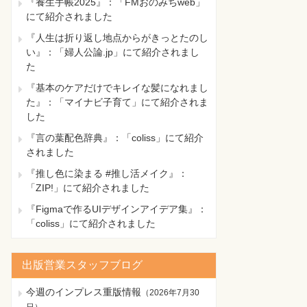
『養生手帳2025』：「FMおのみちweb」
にて紹介されました
『人生は折り返し地点からがきっとたのし
い』：「婦人公論.jp」にて紹介されまし
た
『基本のケアだけでキレイな髪になれまし
た』：「マイナビ子育て」にて紹介されま
した
『言の葉配色辞典』：「coliss」にて紹介
されました
『推し色に染まる #推し活メイク』：
「ZIP!」にて紹介されました
『Figmaで作るUIデザインアイデア集』：
「coliss」にて紹介されました
出版営業スタッフブログ
今週のインプレス重版情報
（
2026年7月30