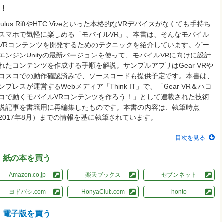
！
culus RiftやHTC Viveといった本格的なVRデバイスがなくても手持ち
スマホで気軽に楽しめる「モバイルVR」、本書は、そんなモバイル
VRコンテンツを開発するためのテクニックを紹介しています。ゲー
エンジンUnityの最新バージョンを使って、モバイルVRに向けに設計
れたコンテンツを作成する手順を解説。サンプルアプリはGear VRや
コスコでの動作確認済みで、ソースコードも提供予定です。本書は、
ンプレスが運営するWebメディア「Think IT」で、「Gear VR＆ハコ
コで動くモバイルVRコンテンツを作ろう！」として連載された技術
説記事を書籍用に再編集したものです。本書の内容は、執筆時点
2017年8月）までの情報を基に執筆されています。
目次を見る
紙の本を買う
Amazon.co.jp
楽天ブックス
セブンネット
ヨドバシ.com
HonyaClub.com
honto
電子版を買う