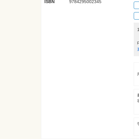
ISBN
9784295002345