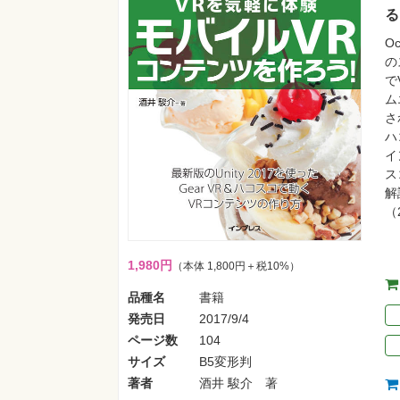
る
O
の
で
ム
さ
ハ
イ
ス
解
（
1,980円
（本体 1,800円＋税10%）
品種名
書籍
発売日
2017/9/4
ページ数
104
サイズ
B5変形判
著者
酒井 駿介 著