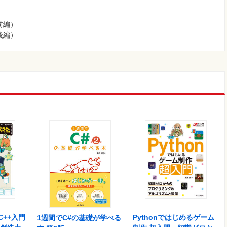
前編）
後編）
++入門
Pythonではじめるゲーム
1週間でC#の基礎が学べる