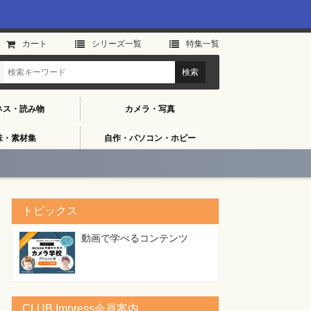
カート
シリーズ⼀覧
特集⼀覧
ネス・読み物
カメラ・写真
味・素材集
自作・パソコン・ホビー
トピックス
動画で学べるコンテンツ
CLUB Impress会員案内