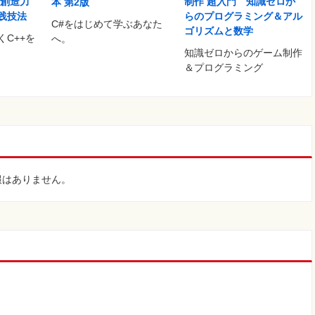
 創造力
制作 超入門 知識ゼロか
本 第2版
践技法
らのプログラミング＆アル
C#をはじめて学ぶあなた
ゴリズムと数学
C++を
へ。
知識ゼロからのゲーム制作
＆プログラミング
報はありません。
。