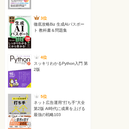
3位
徹底攻略Biz 生成AIパスポー
ト 教科書＆問題集
4位
スッキリわかるPython入門 第
2版
5位
ネット広告運用“打ち手”大全
第2版 AI時代に成果を上げる
最強の戦略103