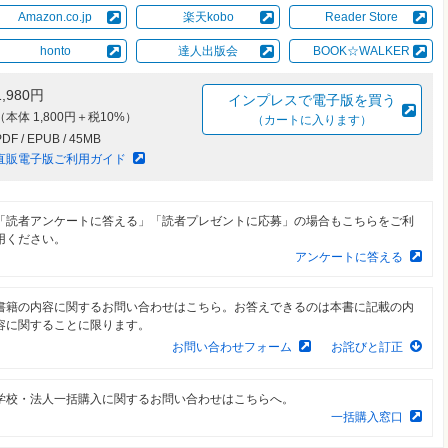
Amazon.co.jp
楽天kobo
Reader Store
honto
達人出版会
BOOK☆WALKER
1,980円
インプレスで電子版を買う
（本体 1,800円＋税10%）
（カートに入ります）
PDF / EPUB / 45MB
直販電子版ご利用ガイド
「読者アンケートに答える」「読者プレゼントに応募」の場合もこちらをご利
用ください。
アンケートに答える
書籍の内容に関するお問い合わせはこちら。お答えできるのは本書に記載の内
容に関することに限ります。
お問い合わせフォーム
お詫びと訂正
学校・法人一括購入に関するお問い合わせはこちらへ。
一括購入窓口