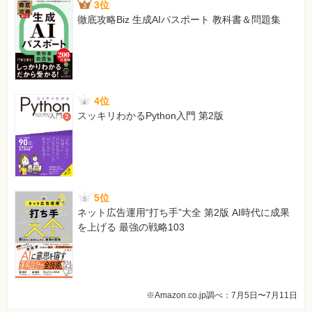
3位
徹底攻略Biz 生成AIパスポート 教科書＆問題集
4位
スッキリわかるPython入門 第2版
5位
ネット広告運用“打ち手”大全 第2版 AI時代に成果
を上げる 最強の戦略103
※Amazon.co.jp調べ：7月5日〜7月11日