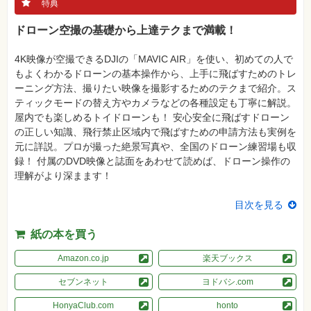
真
特典
ドローン空撮の基礎から上達テクまで満載！
資
格
試
4K映像が空撮できるDJIの「MAVIC AIR」を使い、初めての人で
験
もよくわかるドローンの基本操作から、上手に飛ばすためのトレ
プ
ーニング方法、撮りたい映像を撮影するためのテクまで紹介。ス
ロ
ティックモードの替え方やカメラなどの各種設定も丁寧に解説。
グ
ラ
屋内でも楽しめるトイドローンも！ 安心安全に飛ばすドローン
ミ
の正しい知識、飛行禁止区域内で飛ばすための申請方法も実例を
ン
グ
元に詳説。プロが撮った絶景写真や、全国のドローン練習場も収
録！ 付属のDVD映像と誌面をあわせて読めば、ドローン操作の
ネ
ッ
理解がより深まます！
ト
ワ
ー
目次を見る
ク・
テ
ク
紙の本を買う
ノ
ロ
Amazon.co.jp
楽天ブックス
ジ
ー
セブンネット
ヨドバシ.com
趣
味・
HonyaClub.com
honto