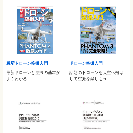
空撮の基本操作を練習してみよう
DJI GO 4アプリのカメラ設定を行う
スマートグラス「MOVERIO BT-300」をプロが実機レビュー
【コラム】ドローンユーザーが知っておくべき天候の常識
■シチュエーション別空撮テクニック
●視界をふさぐ障害物を入れて上昇し 広がる風景をドラマチック
に見せる
●真俯瞰のアングルのまま上昇し 狭いところから周辺に視野を広
げる
最新ドローン空撮入門
ドローン空撮入門
●すき間を通り抜けて視界を広げ 被写体や風景の主役感を演出
最新ドローンと空撮の基本が
話題のドローンを大空へ飛ば
●低い位置を飛ばして疾走感を出し 上昇して雄大な遠景を魅力的
よくわかる！
して空撮を楽しもう！
に
……ほか
■安全と安心のために必ず理解しておこう ドローンを飛ばすた
めのルールと飛行申請
飛行禁止区域と飛行条件を把握しよう
飛行申請の方法について知っておこう
オンライン申請の書き方のポイントを知っておこう
【コラム】ドローンパイロットが知っておくべき電波の常識……