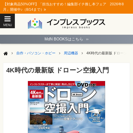
【対象商品50%OFF】「担当おすすめ！編集部イチ推し本フェア 2026年8
月」開催中♪（8/14まで）
MENU
ト
ッ
MdN BOOKSはこちら
››
プ
ペ
ー
自作・パソコン・ホビー
周辺機器
4K時代の最新版 ドローン空
ジ
パ
ソ
4K時代の最新版 ドローン空撮入門
コ
ン
ソ
フ
ト
モ
バ
イ
ル・
ス
マ
ー
ト