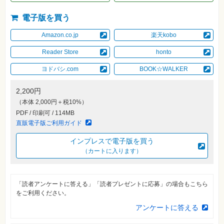
素
材
集
電子版を買う
自
Amazon.co.jp
楽天kobo
作・
パ
Reader Store
honto
ソ
コ
ン・
ヨドバシ.com
BOOK☆WALKER
ホ
ビ
ー
2,200円
（本体 2,000円＋税10%）
PDF / 印刷可 / 114MB
Club
直販電子版ご利用ガイド
Impress
ロ
グ
インプレスで電子版を買う
イ
（カートに入ります）
ン
カ
ー
ト
「読者アンケートに答える」「読者プレゼントに応募」の場合もこちら
をご利用ください。
シ
リ
アンケートに答える
ー
ズ