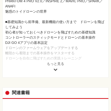
PHANTOM 4 PRO V2.0／INSPIRE 2／MAVIC PRO／SPARK／
ANAFI
魅惑のトイドローンの世界
■基礎知識から前準備、最新機能の使い方まで ドローンを飛ば
してみよう
初心者が知っておくべきドローンを飛ばすための基礎知識
コントローラーのスティックモードとドローンの基本操作
DJI GO 4アプリの基本設定
ドローンのファームウェアをアップデートする
離陸から着陸までの基本操作をマスターする
ドローンを自在に飛ばすための実践トレーニング
ドローンが自動で撮影するインテリジェント・フライト・モード
もっと見る
スタート地点に自動で戻るリターン・ドゥ・ホーム機能
【コラム】ジェスチャーでドローンを操る「スマートキャプチャ
ー」
【小特集】小さいけど驚きの高性能！ TELLOで遊んでみよ
う……ほか
関連書籍
■アプリの使いこなし方法と撮影テクニックを伝授 ドローンで
空撮してみよう
空撮に挑戦する前に知ってほしい 空撮の心得８カ条