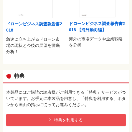
ほか
■空撮ドローンQ&A
■ドローンを飛ばすためのチェックシート
ドローンビジネス調査報告書2
ドローンビジネス調査報告書2
■MAVIC AIRを飛ばすまでの12ステップ
018 【海外動向編】
018
■北海道から沖縄まで55カ所のドローン練習場を一挙紹介 全国
海外の市場データや企業戦略
急速に立ち上がるドローン市
ドローン練習場ガイド〈最新版〉
を分析
場の現状と今後の展望を徹底
分析！
特典
本製品にはご購読の読者様がご利用できる「特典」サービスがつ
いています。お手元に本製品を用意し、「特典を利用する」ボタ
ンから画面の指示に従ってお進みください。
特典を利用する