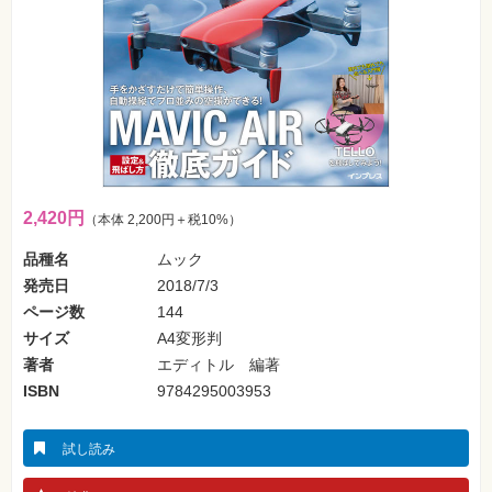
フ
ォ
ン・
SNS
Web
作
成・
マ
ー
ケ
テ
ィ
2,420円
（本体 2,200円＋税10%）
ン
グ
品種名
ムック
発売日
2018/7/3
ビ
ジ
ページ数
144
ネ
ス・
サイズ
A4変形判
読
著者
エディトル 編著
み
物
ISBN
9784295003953
カ
メ
試し読み
ラ・
写