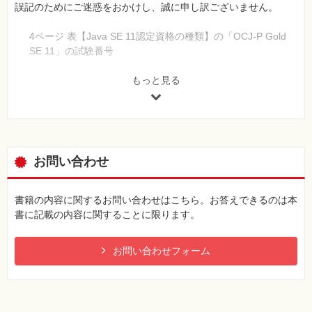
誤記のためにご迷惑をおかけし、誠に申し訳ございません。
4ページ 表【Java SE 11認定資格の種類】の「OCJ-P Gold
SE 11」の試験番号
[誤]
1Z0-813-JPN
もっと見る
[正]
1Z0-817-JPN
【 第2刷にて修正 】
21ページ 解答4：例の下の5行目
お問い合わせ
[誤]
…一方のSampleクラスでは…
[正]
書籍の内容に関するお問い合わせはこちら。お答えできるのは本
…一方のSampleImplクラスでは…
書に記載の内容に関することに限ります。
【 第2刷にて修正 】
お問い合わせフォーム
21ページ 解答5の4〜5行目
[誤]
JVMは、Javaコマンドで指定されたコマンドを読み込
み、……