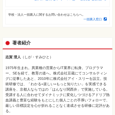
⼀
覧
特
学校・法人一括購入に関するお問い合わせはこちらへ。
集
一括購入窓口
⼀
覧
著者紹介
志賀 澄人
（しが・すみひと）
1975年生まれ。異業種の営業からIT業界に転身。プログラマ
ー、SEを経て、教育の道へ。株式会社豆蔵にてコンサルティン
グに従事したあと、2010年に株式会社アイ・スリーを設立。技
術研修では、「わかる=楽しい=もっと知りたい」を実感できる
講座を、京都人ならではの「はんなり関西弁」で実施している。
受講する人に合わせてダイナミックに変化しつづけるアドリブ熱
血講義と豊富な経験をもとにした個人ごとの手厚いフォローで、
厳しい目標設定を心が折れることなく達成させる研修に定評があ
る。