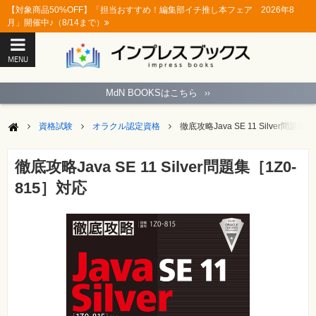
【対象商品50%OFF】「担当おすすめ！編集部イチ推し本フェア 2026年8
月」開催中♪（8/14まで）
MENU
ト
ッ
MdN BOOKSはこちら
››
プ
ペ
ー
資格試験
オラクル認定資格
徹底攻略Java SE 11 Silver問題集
ジ
パ
ソ
徹底攻略Java SE 11 Silver問題集［1Z0-
コ
ン
815］対応
ソ
フ
ト
モ
バ
イ
ル・
ス
マ
ー
ト