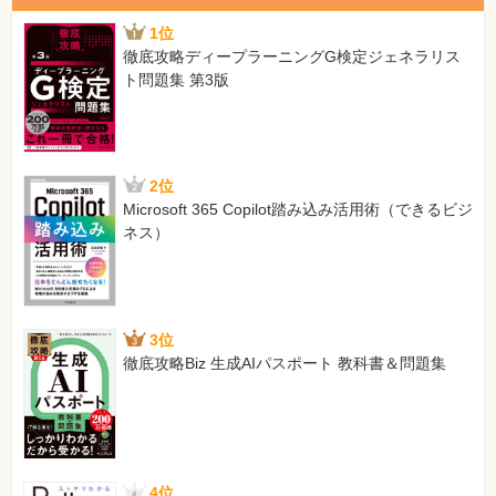
[正]
1位
…StringクラスがCharSequenceインタフェースの実装ク
徹底攻略ディープラーニングG検定ジェネラリス
ラスだからです。
ト問題集 第3版
【 第3刷にて修正 】
108ページ 問題2の問題文
[誤]
…、正しいを選びなさい。（1つ選択）
2位
[正]
Microsoft 365 Copilot踏み込み活用術（できるビジ
…、正しいものを選びなさい。（1つ選択）
ネス）
【 第2刷にて修正 】
143ページ 解答1：箇条書きの下の段落
[誤]
3位
なお、配列にはプリミティブ型とオブジェクト型の2種類
徹底攻略Biz 生成AIパスポート 教科書＆問題集
がありますが、要素で値そのものを扱うのか、…
[正]
なお、配列にはプリミティブ型の要素を持つものとオブジ
ェクト型の要素を持つものの2種類があります。これら
は、要素で値そのものを扱うのか、…
【 第2刷にて修正 】
4位