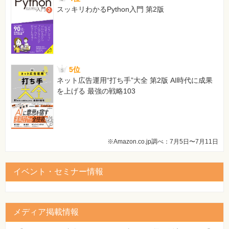
スッキリわかるPython入門 第2版
166ページ 問題4の選択肢B
[誤]
5行目で作成したインスタンスだけが、ガーベージコレク
ションの対象となる
[正]
5位
4行目で作成したインスタンスだけが、ガベージコレクシ
ネット広告運用“打ち手”大全 第2版 AI時代に成果
ョンの対象となる
を上げる 最強の戦略103
【 第2刷にて修正 】
172ページ 問14の選択肢G
[誤]
選択肢はすべて間違っている
※Amazon.co.jp調べ：7月5日〜7月11日
[正]
選択肢AからDはすべて間違っている
【 第8刷にて修正 】
イベント・セミナー情報
191ページ 解答4の図【設問のコード5行目のイメージ】の下
の3行目
[誤]
メディア掲載情報
……5行目で作ったインスタンスだけ……