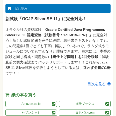
真
試し読み
資
格
新試験「OCJP Silver SE 11」に完全対応！
試
験
オラクル社の資格試験
「Oracle Certified Java Programmer,
プ
ロ
Silver SE 11 認定資格（試験番号：1Z0-815-JPN）」
に完全対
グ
応！新しい試験範囲を完全に網羅。教科書テキストがなくても、
ラ
ミ
この問題集1冊でとても丁寧に解説しているので、ラムダ式やモ
ン
ジュールについてもすんなりと理解できます。巻末には、本番の
グ
試験と同じ構成・問題数の
【総仕上げ問題】を2回分収録！
試験
ネ
直前の実力確認までバッチリサポートします！！これからJava
ッ
SE 11 Silver試験を受験しようとしている人は、
迷わず必携の1冊
ト
ワ
です！！
ー
ク・
テ
目次を見る
ク
ノ
ロ
紙の本を買う
ジ
ー
Amazon.co.jp
楽天ブックス
趣
セブンネット
ヨドバシ.com
味・