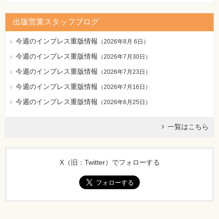
ない
[正]
出版営業スタッフブログ
インタフェースAのsampleメソッドを削除し、Bクラスに
sampleメソッドを追加しなければいけない
今週のインプレス重版情報
（
2026年8月 6日
）
【 第2刷にて修正 】
今週のインプレス重版情報
（
2026年7月30日
）
229ページ 問題6：2つ目のコードの1行目
今週のインプレス重版情報
（
2026年7月23日
）
[誤]
今週のインプレス重版情報
（
2026年7月16日
）
public class B implements A {
[正]
今週のインプレス重版情報
（
2026年6月25日
）
public interface B extends A {
【 第2刷にて修正 】
一覧はこちら
229ページ 問題6：3つ目のコードの1行目
[誤]
X（旧：Twitter）でフォローする
public class C extends B {
[正]
public class C implements B {
【 第2刷にて修正 】
229ページ 問題6：4つ目のコードの3行目