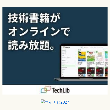
[誤]
A a = new B();
[正]
A a = new C();
【 第2刷にて修正 】
250ページ 下から3行目
[誤]
AインタフェースとBクラスのコンパイルは成功します
が、Mainクラスのmainメソッドでコンパイルエラーとな
ります。Aインタフェースのsampleメソッドの実装を削除
し、Bクラスでsampleメソッドをオーバーライドしても、
Bクラスのインスタンスへの参照をA型の変数で扱ってい
るため、sampleメソッドがないと判断されるためです。
[正]
選択肢Bは、AインタフェースとBクラスのコンパイルは成
功しますが、Mainクラスのmainメソッドでコンパイルエ
ラーとなります。Aインタフェースのsampleメソッドを削
除し、Bクラスにsampleメソッドを追加しても、Bクラス
のインスタンスへの参照をA型の変数で扱っているため、
sampleメソッドがないと判断されるためです。