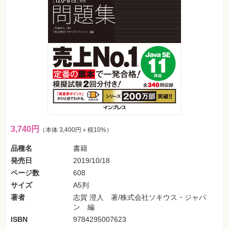
フ
ォ
ン・
SNS
Web
作
成・
マ
ー
ケ
テ
ィ
ン
グ
3,740円
（本体 3,400円＋税10%）
ビ
ジ
品種名
書籍
ネ
ス・
発売日
2019/10/18
読
み
ページ数
608
物
サイズ
A5判
著者
志賀 澄人 著/株式会社ソキウス・ジャパ
カ
ン 編
メ
ラ・
ISBN
9784295007623
写