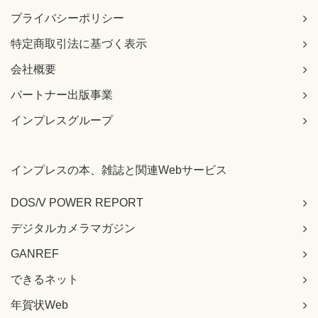
293ページ 解答5：解説文の下から3行目
プライバシーポリシー
[誤]
英単語の「predicate」には「断言する」や「断定する」
特定商取引法に基づく表示
という意味があります。
会社概要
[正]
インタフェースとしてのPredicateは「述語」という意味
パートナー出版事業
で使います。
【 第10刷にて修正 】
インプレスグループ
294ページ 表【関数型インタフェースの特徴】の「説明」上
から3行目
インプレスの本、雑誌と関連Webサービス
[誤]
引数を受け取ってそれを評価する「断定」
DOS/V POWER REPORT
[正]
引数を受け取ってそれを評価する「述語」
デジタルカメラマガジン
【 第10刷にて修正 】
GANREF
299ページ 第9章 扉上から2行目
できるネット
[誤]
Comparatorクラス、Comparatorクラスのメソッド
年賀状Web
[正]