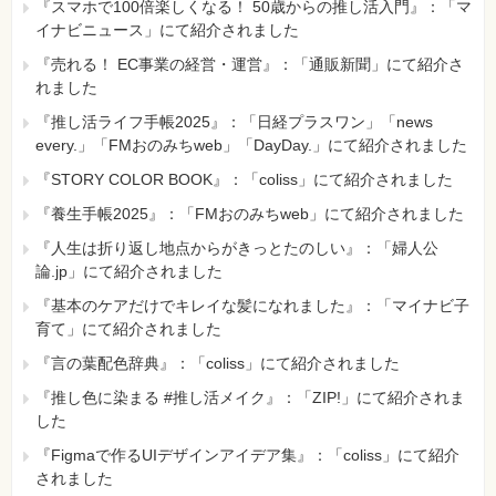
[正]
『スマホで100倍楽しくなる！ 50歳からの推し活入門』：「マ
……4行目で作ったインスタンスだけ……
イナビニュース」にて紹介されました
【 第2刷にて修正 】
『売れる！ EC事業の経営・運営』：「通販新聞」にて紹介さ
れました
218ページ 解答解説の1行目（→181ページのコード6行目）
[誤]
『推し活ライフ手帳2025』：「日経プラスワン」「news
System.out.println(num);
every.」「FMおのみちweb」「DayDay.」にて紹介されました
[正]
『STORY COLOR BOOK』：「coliss」にて紹介されました
System.out.println(new Child().num);
【 第12刷にて修正 】
『養生手帳2025』：「FMおのみちweb」にて紹介されました
『人生は折り返し地点からがきっとたのしい』：「婦人公
227ページ 問題4：2個目のコードの1行目の行番号
論.jp」にて紹介されました
[誤]
『基本のケアだけでキレイな髪になれました』：「マイナビ子
.1.
育て」にて紹介されました
[正]
1.
『言の葉配色辞典』：「coliss」にて紹介されました
【 第2刷にて修正 】
『推し色に染まる #推し活メイク』：「ZIP!」にて紹介されま
した
227ページ 問題4の選択肢B
[誤]
『Figmaで作るUIデザインアイデア集』：「coliss」にて紹介
インタフェースAのsampleメソッドの実装を削除し、Bク
されました
ラスでsampleメソッドをオーバーライドしなければいけ