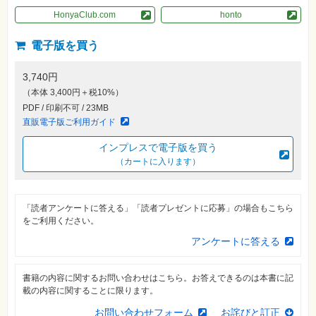
素
材
HonyaClub.com
honto
集
電子版を買う
自
作・
パ
3,740円
ソ
コ
（本体 3,400円＋税10%）
ン・
ホ
PDF / 印刷不可 / 23MB
ビ
直販電子版ご利用ガイド
ー
インプレスで電子版を買う
（カートに入ります）
Club
Impress
ロ
グ
イ
「読者アンケートに答える」「読者プレゼントに応募」の場合もこちら
ン
をご利用ください。
カ
アンケートに答える
ー
ト
書籍の内容に関するお問い合わせはこちら。お答えできるのは本書に記
シ
載の内容に関することに限ります。
リ
ー
ズ
お問い合わせフォーム
お詫びと訂正