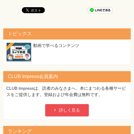
[正]
JVMは、javaコマンドで指定されたコマンドを読み込み、
……
【 第2刷にて修正 】
27ページ 2番目・3番目の【例】の見出し
トピックス
[誤]
・2番目「スペースをエスケープして起動パラメータを指
動画で学べるコンテンツ
定」
・3番目「スペースをエスケープしないで起動パラメータ
を指定」
[正]
CLUB Impress会員案内
・2番目「ダブルクォーテーションをエスケープして起動
パラメータを指定」
CLUB Impressは、読者のみなさまへ、本にまつわる各種サービ
・3番目「ダブルクォーテーションをエスケープしないで
スをご提供します。登録および年会費は無料です。
起動パラメータを指定」
【 第11刷にて修正 】
詳しく見る
55ページ 解答14：例の上の2〜3行目
[誤]
…StringクラスがCharSequenceクラスのサブクラスだか
ランキング
らです。