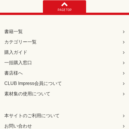
【 第2刷にて修正 】
PAGE TOP
252ページ 解答6の図【設問のインタフェース、クラスの関
係】
[誤]
※下図を参照
書籍一覧
[正]
カテゴリー一覧
購入ガイド
一括購入窓口
書店様へ
CLUB Impress会員について
素材集の使用について
本サイトのご利用について
【 第2刷にて修正 】
お問い合わせ