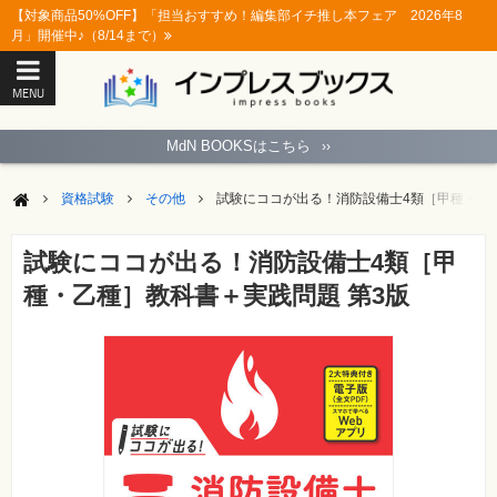
【対象商品50%OFF】「担当おすすめ！編集部イチ推し本フェア 2026年8
月」開催中♪（8/14まで）
MENU
ト
ッ
MdN BOOKSはこちら
››
プ
ペ
ー
資格試験
その他
試験にココが出る！消防設備士4類［甲種・乙種
ジ
パ
ソ
試験にココが出る！消防設備士4類［甲
コ
ン
種・乙種］教科書＋実践問題 第3版
ソ
フ
ト
モ
バ
イ
ル・
ス
マ
ー
ト