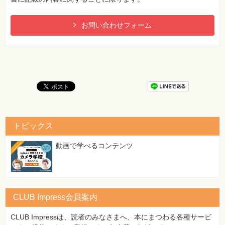
24ページ 本文一行目（3刷のみ）
お問い合わせフォーム
[誤]
村内の各地区を
[正]
町村内の各地区を
【 第4刷にて修正 】
26ページ 囲み記事「ひとこと」の文章
[誤]
防火対象物に対する措置命令は、消防長か消防署長が行い
ます。一般の消防吏員や消防団員にはできません。
トピックス
[正]
防火対象物に対する措置命令は、消防長か消防署長が行い
動画で学べるコンテンツ
ます。障害除去の措置命令（24ページ）と異なり、一般
の消防吏員や消防団員にはできません。
【 第3刷にて修正 】
CLUB Impress会員案内
43ページ ページ下方、「理解度チェック」の問題文2（初刷
→2刷）
CLUB Impressは、読者のみなさまへ、本にまつわる各種サービ
[誤]