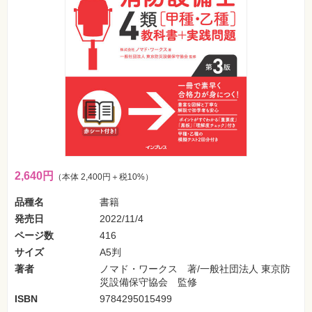
フ
ォ
ン・
SNS
Web
作
成・
マ
ー
ケ
テ
ィ
ン
グ
2,640円
（本体 2,400円＋税10%）
ビ
ジ
品種名
書籍
ネ
ス・
発売日
2022/11/4
読
み
ページ数
416
物
サイズ
A5判
著者
ノマド・ワークス 著/一般社団法人 東京防
カ
災設備保守協会 監修
メ
ラ・
ISBN
9784295015499
写