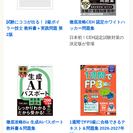
試験にココが出る！ 2級ボイ
徹底攻略CEH 認定ホワイトハ
ラー技士 教科書＋実践問題 第
ッカー問題集
2版
日本初！CEH認定試験対策の
決定版が登場
徹底攻略Biz 生成AIパスポート
1週間でFP3級に合格できるテ
教科書＆問題集
キスト＆問題集 2026-2027年