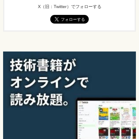
ゴミ集積室（28m2）：光電式スポット型（2種）×1
X（旧：Twitter）でフォローする
守衛室の感知器と機器収容箱を結ぶ配線の条数：記載無し
[正]
守衛室（20m2）：差動式スポット型感知器×1×1
ゴミ集積室（28m2）：差動式スポット型感知器×1×1
守衛室の感知器と機器収容箱を結ぶ配線の条数：配線（2
本）
【 第2刷にて修正 】