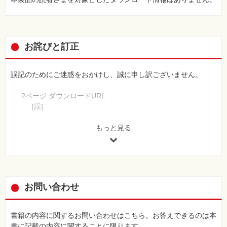
お詫びと訂正
誤記のためにご迷惑をおかけし、誠に申し訳ございません。
2ページ ダウンロードURL
[誤]
https://book.impress.co.jp/books/1120101094
[正]
もっと見る
https://book.impress.co.jp/books/1122101094
【 第2刷にて修正 】
24ページ ページ中程見出し
[誤]
お問い合わせ
障害除去の措置命令
[正]
屋外における障害除去の措置命令
書籍の内容に関するお問い合わせはこちら。お答えできるのは本
【 第3刷にて修正 】
書に記載の内容に関することに限ります。