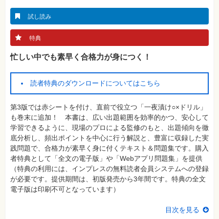
真
試し読み
資
格
試
特典
験
忙しい中でも素早く合格力が身につく！
プ
ロ
グ
ラ
読者特典のダウンロードについてはこちら
ミ
ン
グ
第3版では赤シートを付け、直前で役立つ「一夜漬け○×ドリル」
ネ
も巻末に追加！ 本書は、広い出題範囲を効率的かつ、安心して
ッ
学習できるように、現場のプロによる監修のもと、出題傾向を徹
ト
ワ
底分析し、頻出ポイントを中心に行う解説と、豊富に収録した実
ー
践問題で、合格力が素早く身に付くテキスト＆問題集です。購入
ク・
テ
者特典として「全文の電子版」や「Webアプリ問題集」を提供
ク
（特典の利用には、インプレスの無料読者会員システムへの登録
ノ
ロ
が必要です。提供期間は、初版発売から3年間です。特典の全文
ジ
電子版は印刷不可となっています）
ー
趣
目次を見る
味・