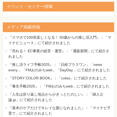
イベント・セミナー情報
352ページ 一夜漬け○×ドリル「3 電気に関する基礎知識」 問
23 問題文2行目
[誤]
端子の電流は、一次側の電圧の10倍となる。
メディア掲載情報
[正]
端子の電流は、一次側の電流の10倍となる。
『スマホで100倍楽しくなる！ 50歳からの推し活入門』：「マ
【 第2刷にて修正 】
イナビニュース」にて紹介されました
『売れる！ EC事業の経営・運営』：「通販新聞」にて紹介さ
383ページ ページ右下、問8③の解説内、個条書き4行目
れました
[誤]
・漏電火災警報器
『推し活ライフ手帳2025』：「日経プラスワン」「news
[正]
every.」「FMおのみちweb」「DayDay.」にて紹介されました
・漏電火災警報器、不活性ガス消火設備
『STORY COLOR BOOK』：「coliss」にて紹介されました
【 第3刷にて修正 】
『養生手帳2025』：「FMおのみちweb」にて紹介されました
387ページ 模擬テスト①解答と解説、●鑑識等、問5、設問
『人生は折り返し地点からがきっとたのしい』：「婦人公
2「名称」
論.jp」にて紹介されました
[誤]
『基本のケアだけでキレイな髪になれました』：「マイナビ子
作動スポット型感知器
育て」にて紹介されました
[正]