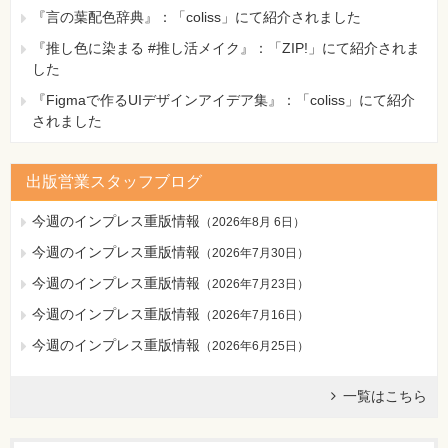
差動スポット型感知器
『言の葉配色辞典』：「coliss」にて紹介されました
【 第2刷にて修正 】
『推し色に染まる #推し活メイク』：「ZIP!」にて紹介されま
した
387ページ ●製図、問1の解説文3-4行目
[誤]
『Figmaで作るUIデザインアイデア集』：「coliss」にて紹介
その他の部分の面積は27×5＝145m2と、
されました
[正]
その他の部分の面積は27×7＝189m2と、
【 第3刷にて修正 】
出版営業スタッフブログ
387ページ ●製図、問1の解説文一番下（3刷のみ）
今週のインプレス重版情報
（
2026年8月 6日
）
[誤]
今週のインプレス重版情報
（
2026年7月30日
）
歩行距離で
[正]
今週のインプレス重版情報
（
2026年7月23日
）
歩行距離で約30mとなります。
今週のインプレス重版情報
（
2026年7月16日
）
【 第4刷にて修正 】
今週のインプレス重版情報
（
2026年6月25日
）
411ページ 模擬テスト②、「●製図」の「(甲)問1」の解答、
解説内
一覧はこちら
[誤]
守衛室（20m2）：光電式スポット型（2種）×1