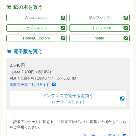
素
材
紙の本を買う
集
Amazon.co.jp
楽天ブックス
自
作・
セブンネット
ヨドバシ.com
パ
ソ
コ
HonyaClub.com
honto
ン・
ホ
ビ
電子版を買う
ー
2,640円
Club
（本体 2,400円＋税10%）
Impress
PDF / 印刷不可 / 19MB / ソーシャルDRM
ロ
グ
直販電子版ご利用ガイド
イ
ン
インプレスで電子版を買う
（カートに入ります）
カ
ー
ト
シ
「読者アンケートに答える」「読者プレゼントに応募」の場合もこちら
リ
をご利用ください。
ー
ズ
アンケートに答える