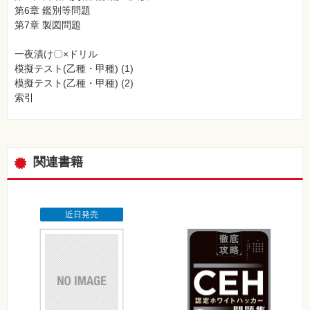
第6章 鑑別等問題
第7章 製図問題
一夜漬け〇×ドリル
模擬テスト(乙種・甲種) (1)
模擬テスト(乙種・甲種) (2)
索引
関連書籍
近日発売