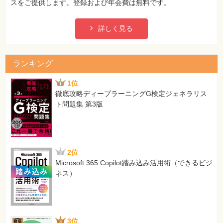
スをご提供します。登録および年会費は無料です。
2）指定数量の10倍以上の危険物を取り扱う地下タンク貯
蔵所には、自動火災報知設備を設置しなければならない。
[正]
詳しく見る
2）指定数量の10倍以上の危険物を取り扱うすべての地下
タンク貯蔵所には、かならず自動火災報知設備を設置しな
ければならない。
ランキング
【 第2刷にて修正 】
1位
43ページ ページ下方、「理解度チェック」の問題文2（2刷
徹底攻略ディープラーニングG検定ジェネラリス
→4刷）
ト問題集 第3版
[誤]
指定数量の10倍以上の危険物を取り扱うすべての地下タ
ンク貯蔵所には、かならず自動火災報知設備を設置しなけ
ればならない。
[正]
2位
指定数量の10倍以上の危険物を取り扱う移動タンク貯蔵
Microsoft 365 Copilot踏み込み活用術（できるビジ
所には、自動火災報知設備を設置しなければならない。
ネス）
【 第4刷にて修正 】
49ページ 囲み記事「覚える」内、「・ガス漏れ火災～～」の
下に1行追加
3位