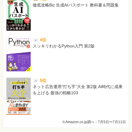
[誤]
徹底攻略Biz 生成AIパスポート 教科書＆問題集
・ガス漏れ火災警報設備を特定防火対象物、温泉採取施設
に設置する場合
[正]
・不活性ガス消火設備（一部基準に限る）
【 第3刷にて修正 】
4位
55ページ 囲み記事「黒板15」の表4行目を追加
スッキリわかるPython入門 第2版
[誤]
「非特定防火対象物」の下に、1行追加
[正]
全域放出方式の不活性ガス消火設備（二酸化炭素設備が設
置されているもの）
5位
【 第3刷にて修正 】
ネット広告運用“打ち手”大全 第2版 AI時代に成果
を上げる 最強の戦略103
326ページ ページ中央、系統図
[誤]
※図に条件が未記載
[正]
図下に次の条件を追加「※発信機は屋内消火栓と連動して
※Amazon.co.jp調べ：7月5日〜7月11日
いるものとします。」
【 第4刷にて修正 】