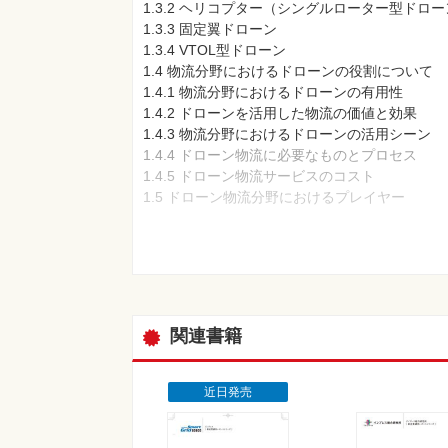
1.3.2 ヘリコプター（シングルローター型ドロ
1.3.3 固定翼ドローン
1.3.4 VTOL型ドローン
1.4 物流分野におけるドローンの役割について
1.4.1 物流分野におけるドローンの有用性
1.4.2 ドローンを活用した物流の価値と効果
1.4.3 物流分野におけるドローンの活用シーン
1.4.4 ドローン物流に必要なものとプロセス
1.4.5 ドローン物流サービスのコスト
1.5 ドローン物流分野におけるプレイヤー
1.5.1 ハードウェア（機体）
1.5.2 物流サービス事業者
1.5.3 ドローンポート／ドローンステーション
1.5.4 UTM（ドローン運航管理システム）
1.5.5 関連企業
第2章 ドローン物流の現状と最新トピックス
関連書籍
2.1 日本初のレベル4飛行による荷物配送が実
2.2 地球1周分のドローン航路実現を目指す政府
2.3 数々の物流プロジェクトで採用される AC
近日発売
2.4 五島列島で実装段階にある固定翼ドローン
2.5 物流分野で導入が始まったVTOL型ドローン