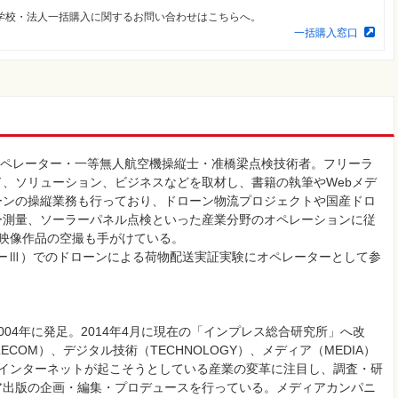
学校・法人一括購入に関するお問い合わせはこちらへ。
一括購入窓口
ドローンオペレーター・一等無人航空機操縦士・准橋梁点検技術者。フリーラ
、ソリューション、ビジネスなどを取材し、書籍の執筆やWebメデ
ーンの操縦業務も行っており、ドローン物流プロジェクトや国産ドロ
ー測量、ソーラーパネル点検といった産業分野のオペレーションに従
映像作品の空撮も手がけている。
ゴリーⅢ）でのドローンによる荷物配送実証実験にオペレーターとして参
04年に発足。2014年4月に現在の「インプレス総合研究所」へ改
COM）、デジタル技術（TECHNOLOGY）、メディア（MEDIA）
まインターネットが起こそうとしている産業の変革に注目し、調査・研
ア出版の企画・編集・プロデュースを行っている。メディアカンパニ