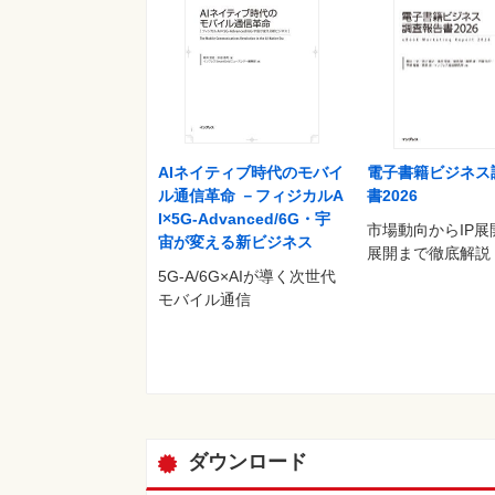
2.6 全国に配送拠点を拡大しながら 毎日運航で実績
2.7 50kgの荷物をドローンが運ぶ ニーズの
2.8 2022年12月5日から大きく変わった 航
2.9 型式認証を視野に入れた機体開発に取り組
2.1 レベル4飛行の広がりを見据えた 国や第
2.11 補助金で支えられているドローン物流の現
2.12 新ルール施行でハードルが高くなったと
第3章 ドローン物流の課題と今後の展望
AIネイティブ時代のモバイ
電子書籍ビジネス
3.1 ドローン物流の課題
ル通信革命 －フィジカルA
書2026
3.1.1 事業の課題
I×5G-Advanced/6G・宇
市場動向からIP展
3.1.2 制度の課題
宙が変える新ビジネス
展開まで徹底解説
3.1.3 技術の課題
5G-A/6G×AIが導く次世代
3.1.4 社会的課題
モバイル通信
3.2 ドローン物流の展望
第4章 行政の動向
4.1 全体動向
4.2 ドローン物流に関する国の今後の取り組み
4.3 国土交通省
4.4 厚生労働省
4.5 経済産業省
ダウンロード
第5章 企業動向
5.1 ドローン物流分野の業界地図