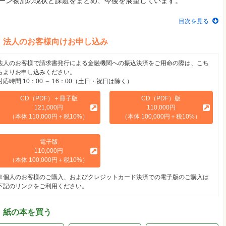
ーン物流の現状と課題をまとめ、今後を展望しています。
目次を見る
法人のお客様向けお申し込み
法人のお客様で請求書発行による金融機関への振込決済をご用命の際は、こち
らよりお申し込みください。
対応時間 10：00 ～ 16：00（土日・祝日は除く）
CD（PDF）＋冊子版
CD（PDF）版
121,000円
110,000円
（本体 110,000円＋税10%）
（本体 100,000円＋税10%）
電子版
110,000円
（本体 100,000円＋税10%）
※個人のお客様のご購入、およびクレジットカード決済での電子版のご購入は
下記のリンクをご利用ください。
紙の本を買う