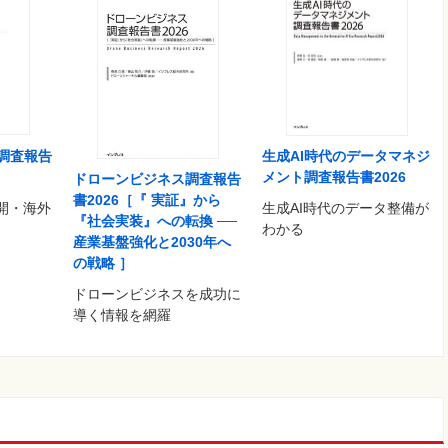
を重ねるNEXT DELIVERY
高まりを見せるドローンによる運搬
空法上のドローンに関する新しいルール
む 国産ドローンメーカーの物流用途向け機体
三者の土地上空を飛行することの法的整理
状
される レベル3飛行の許可・承認手続き
調査報告
生成AI時代のデータマネジ
メント調査報告書2026
ドローンビジネス調査報告
書2026［『 実証』から
開・海外
生成AI時代のデータ整備が
『社会実装』への転換 ──
わかる
産業基盤強化と2030年へ
の戦略 ］
ドローンビジネスを成功に
導く情報を網羅