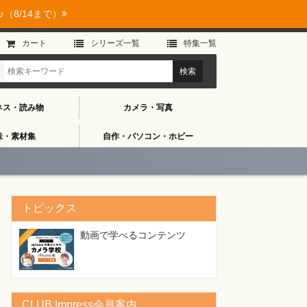
（8/14まで）
カート
シリーズ⼀覧
特集⼀覧
ネス・読み物
カメラ・写真
味・素材集
自作・パソコン・ホビー
トピックス
動画で学べるコンテンツ
CLUB Impress会員案内