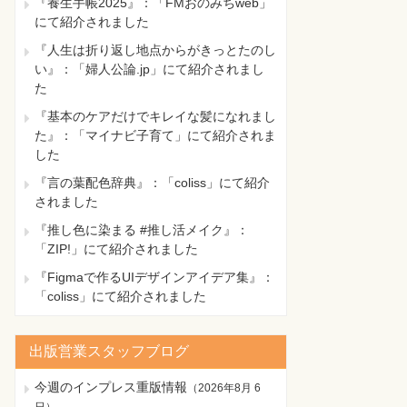
『養生手帳2025』：「FMおのみちweb」
にて紹介されました
『人生は折り返し地点からがきっとたのし
い』：「婦人公論.jp」にて紹介されまし
た
『基本のケアだけでキレイな髪になれまし
た』：「マイナビ子育て」にて紹介されま
した
『言の葉配色辞典』：「coliss」にて紹介
されました
『推し色に染まる #推し活メイク』：
「ZIP!」にて紹介されました
『Figmaで作るUIデザインアイデア集』：
「coliss」にて紹介されました
出版営業スタッフブログ
今週のインプレス重版情報
（
2026年8月 6