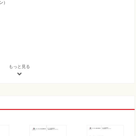
ーン）
もっと見る
現 ドローン物流は次のステージへ
方針
SLの物流専用ドローン
配送