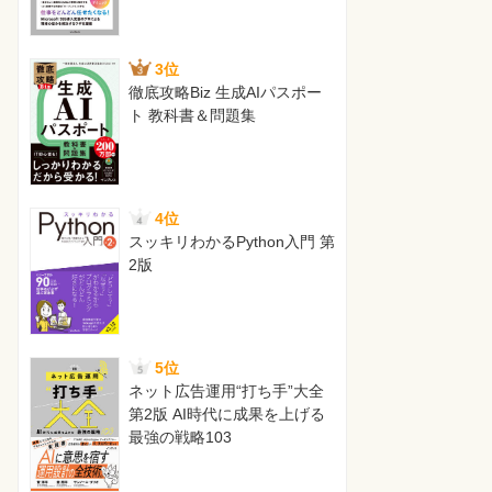
3位
徹底攻略Biz 生成AIパスポー
ト 教科書＆問題集
4位
スッキリわかるPython入門 第
2版
5位
ネット広告運用“打ち手”大全
第2版 AI時代に成果を上げる
最強の戦略103