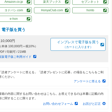
Amazon.co.jp
楽天ブックス
セブンネット
ヨドバシ.com
HonyaClub.com
honto
e-hon
電子版を買う
110,000円
インプレスで電子版を買う
（本体 100,000円＋税10%）
（カートに入ります）
PDF / 印刷可 / 21MB
直販電子版ご利用ガイド
「読者アンケートに答える」「読者プレゼントに応募」の場合もこちらをご利
用ください。
アンケートに答える
書籍の内容に関するお問い合わせはこちら。お答えできるのは本書に記載の内
容に関することに限ります。
お問い合わせフォーム
お詫びと訂正