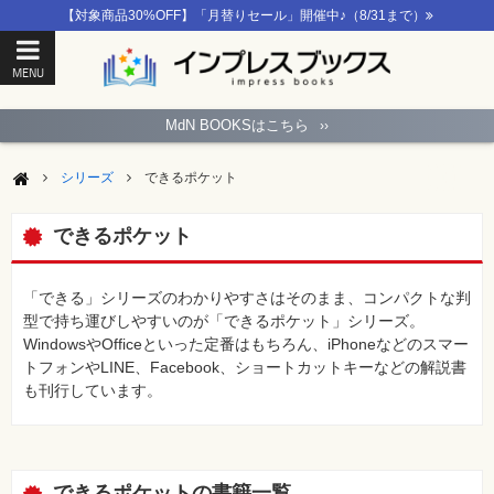
【対象商品30%OFF】「月替りセール」開催中♪（8/31まで）
MENU
ト
ッ
MdN BOOKSはこちら
››
プ
ペ
ー
シリーズ
できるポケット
ジ
パ
ソ
できるポケット
コ
ン
ソ
フ
「できる」シリーズのわかりやすさはそのまま、コンパクトな判
ト
型で持ち運びしやすいのが「できるポケット」シリーズ。
WindowsやOfficeといった定番はもちろん、iPhoneなどのスマー
モ
トフォンやLINE、Facebook、ショートカットキーなどの解説書
バ
イ
も刊行しています。
ル・
ス
マ
ー
ト
フ
できるポケットの書籍一覧