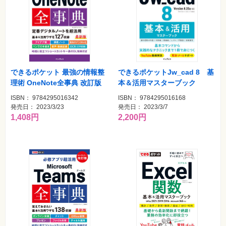
材
集
自
作・
パ
ソ
コ
ン・
ホ
できるポケット 最強の情報整
できるポケットJw_cad 8 基
ビ
ー
理術 OneNote全事典 改訂版
本＆活用マスターブック
ISBN： 9784295016342
ISBN： 9784295016168
発売日： 2023/3/23
発売日： 2023/3/7
Club
Impress
1,408円
2,200円
ロ
グ
イ
ン
カ
ー
ト
シ
リ
ー
ズ
⼀