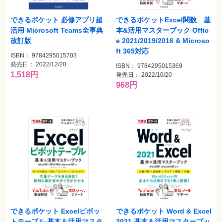
覧
特
できるポケット 必修アプリ超
できるポケットExcel関数 基
集
活用 Microsoft Teams全事典
本&活用マスターブック Offic
⼀
覧
改訂版
e 2021/2019/2016 & Microso
ft 365対応
ISBN： 9784295015703
発売日： 2022/12/20
ISBN： 9784295015369
1,518円
発売日： 2022/10/20
968円
できるポケット Excelピボッ
できるポケット Word & Excel
トテーブル 基本＆活用マスタ
2021 基本＆活用マスターブッ