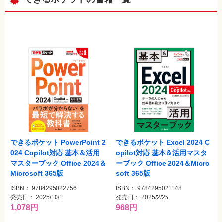
ォ
ン・
SNS
Web
作
成・
マ
ー
ケ
テ
ィ
ン
グ
ビ
ジ
ネ
できるポケット PowerPoint 2
できるポケット Excel 2024 C
ス・
読
024 Copilot対応 基本＆活用
opilot対応 基本＆活用マスタ
み
マスターブック Office 2024＆
ーブック Office 2024＆Micro
物
Microsoft 365版
soft 365版
カ
ISBN： 9784295022756
ISBN： 9784295021148
メ
発売日： 2025/10/1
発売日： 2025/2/25
ラ・
写
1,078円
968円
真