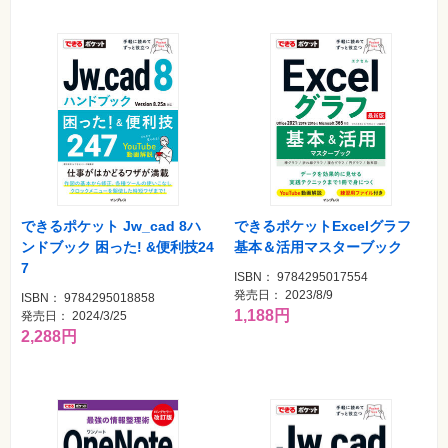
資
格
試
験
プ
ロ
グ
ラ
ミ
ン
グ
ネ
できるポケット Jw_cad 8ハ
できるポケットExcelグラフ
ッ
ンドブック 困った! &便利技24
基本＆活用マスターブック
ト
ワ
7
ー
ISBN： 9784295017554
ク・
発売日： 2023/8/9
ISBN： 9784295018858
テ
1,188円
発売日： 2024/3/25
ク
ノ
2,288円
ロ
ジ
ー
趣
味・
素