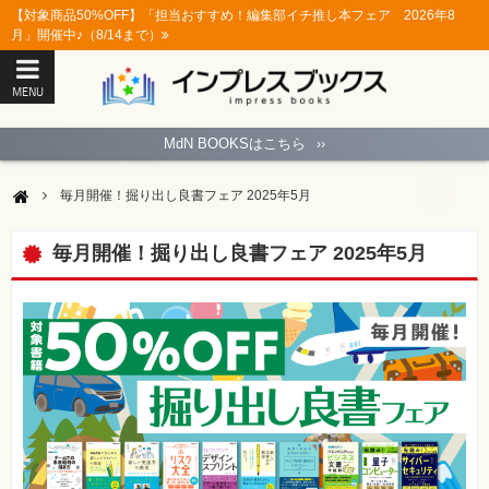
【対象商品50%OFF】「担当おすすめ！編集部イチ推し本フェア 2026年8
月」開催中♪（8/14まで）
MENU
ト
ッ
MdN BOOKSはこちら
››
プ
ペ
ー
毎月開催！掘り出し良書フェア 2025年5月
ジ
パ
ソ
毎月開催！掘り出し良書フェア 2025年5月
コ
ン
ソ
フ
ト
モ
バ
イ
ル・
ス
マ
ー
ト