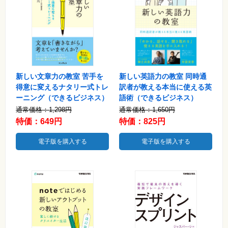
真
資
格
試
験
プ
ロ
グ
新しい英語力の教室 同時通
新しい文章力の教室 苦手を
ラ
訳者が教える本当に使える英
得意に変えるナタリー式トレ
ミ
ン
語術（できるビジネス）
ーニング（できるビジネス）
グ
通常価格：1,650円
通常価格：1,298円
ネ
特価：825円
特価：649円
ッ
ト
電子版を購入する
電子版を購入する
ワ
ー
ク・
テ
ク
ノ
ロ
ジ
ー
趣
味・