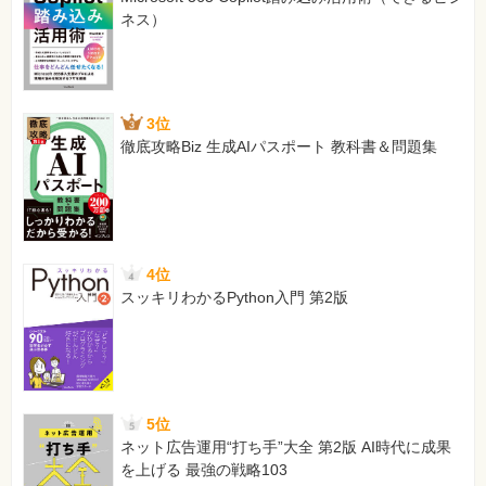
ネス）
3位
徹底攻略Biz 生成AIパスポート 教科書＆問題集
4位
スッキリわかるPython入門 第2版
5位
ネット広告運用“打ち手”大全 第2版 AI時代に成果
を上げる 最強の戦略103