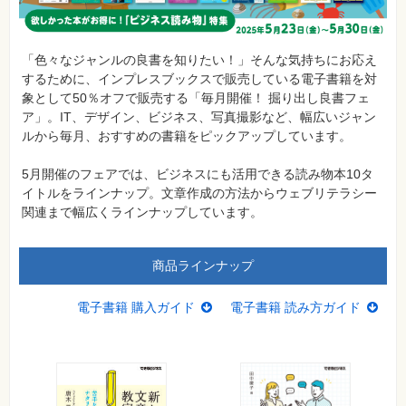
フ
ォ
ン・
SNS
「色々なジャンルの良書を知りたい！」そんな気持ちにお応え
するために、インプレスブックスで販売している電子書籍を対
Web
象として50％オフで販売する「毎月開催！ 掘り出し良書フェ
作
成・
ア」。IT、デザイン、ビジネス、写真撮影など、幅広いジャン
マ
ルから毎月、おすすめの書籍をピックアップしています。
ー
ケ
テ
5月開催のフェアでは、ビジネスにも活用できる読み物本10タ
ィ
ン
イトルをラインナップ。文章作成の方法からウェブリテラシー
グ
関連まで幅広くラインナップしています。
ビ
ジ
ネ
商品ラインナップ
ス・
読
み
電子書籍 購入ガイド
電子書籍 読み方ガイド
物
カ
メ
ラ・
写