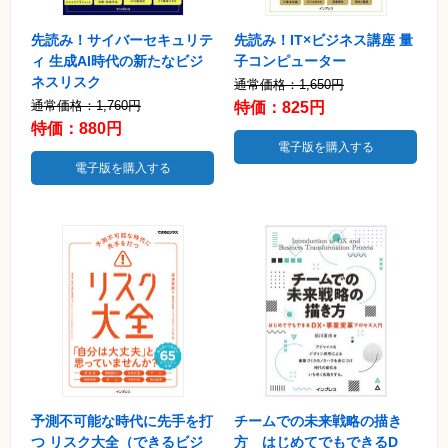
⼀
覧
先読み！サイバーセキュリテ
先読み！IT×ビジネス講座 量
特
ィ 生成AI時代の新たなビジ
子コンピューター
集
ネスリスク
通常価格：1,650円
⼀
覧
通常価格：1,760円
特価：825円
特価：880円
電子版を購入する
電子版を購入する
予測不可能な時代に先手を打
チームでの未来戦略の描き
つ リスク大全（できるビジ
方 はじめてでもできるD