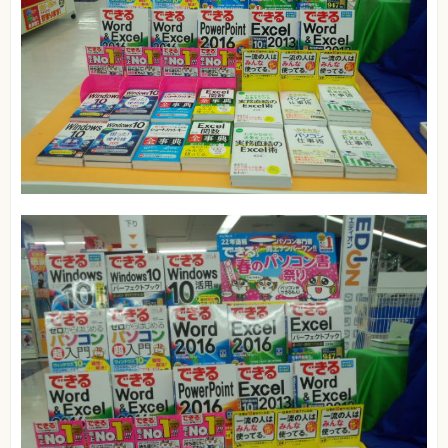
フ
ォ
ン・
SNS
Web
作
成・
マ
ー
ケ
テ
ィ
ン
グ
ビ
ジ
ネ
ス・
読
み
物
カ
メ
ラ・
写