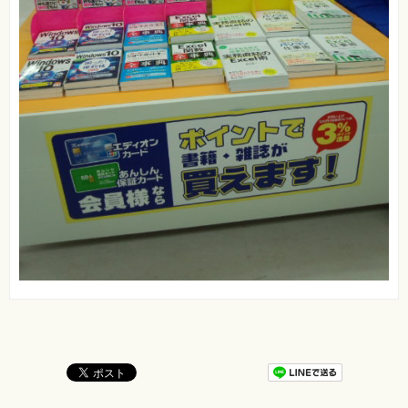
真
資
格
試
験
プ
ロ
グ
ラ
ミ
ン
グ
ネ
ッ
ト
ワ
ー
ク・
テ
ク
ノ
ロ
ジ
ー
趣
味・