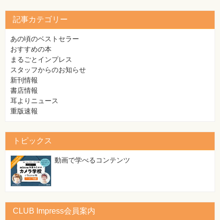
素
材
集
記事カテゴリー
自
あの頃のベストセラー
作・
パ
おすすめの本
ソ
まるごとインプレス
コ
ン・
スタッフからのお知らせ
ホ
新刊情報
ビ
ー
書店情報
耳よりニュース
重版速報
Club
Impress
ロ
グ
トピックス
イ
ン
動画で学べるコンテンツ
カ
ー
ト
シ
リ
CLUB Impress会員案内
ー
ズ