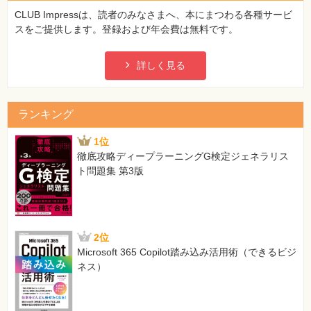
⼀
CLUB Impressは、読者のみなさまへ、本にまつわる各種サービ
覧
スをご提供します。登録および年会費は無料です。
特
集
⼀
詳しく見る
覧
ランキング
1位
徹底攻略ディープラーニングG検定ジェネラリス
ト問題集 第3版
2位
Microsoft 365 Copilot踏み込み活用術（できるビジ
ネス）