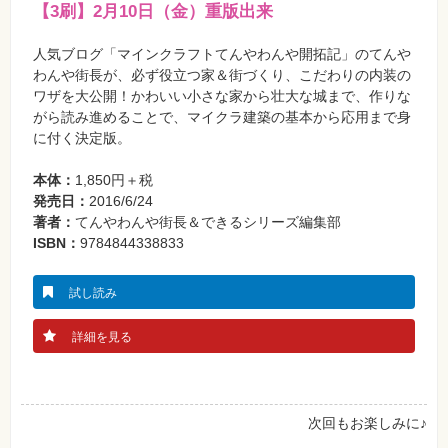
真
【3刷】2月10日（金）重版出来
資
人気ブログ「マインクラフトてんやわんや開拓記」のてんや
格
試
わんや街長が、必ず役立つ家＆街づくり、こだわりの内装の
験
ワザを大公開！かわいい小さな家から壮大な城まで、作りな
がら読み進めることで、マイクラ建築の基本から応用まで身
プ
ロ
に付く決定版。
グ
ラ
ミ
本体：
1,850円＋税
ン
発売日：
2016/6/24
グ
著者：
てんやわんや街長＆できるシリーズ編集部
ネ
ISBN：
9784844338833
ッ
ト
ワ
ー
試し読み
ク・
テ
ク
詳細を見る
ノ
ロ
ジ
ー
次回もお楽しみに♪
趣
味・