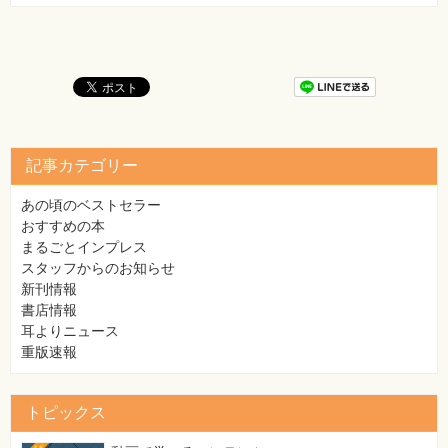
素
材
集
自
作・
パ
ソ
コ
ン・
ホ
記事カテゴリー
ビ
ー
あの頃のベストセラー
おすすめの本
Club
まるごとインプレス
Impress
ロ
スタッフからのお知らせ
グ
新刊情報
イ
ン
書店情報
耳よりニュース
カ
重版速報
ー
ト
シ
トピックス
リ
ー
ズ