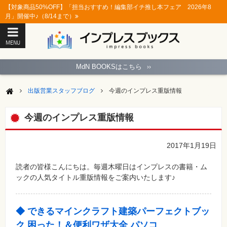
【対象商品50%OFF】「担当おすすめ！編集部イチ推し本フェア 2026年8
月」開催中♪（8/14まで）
MENU
ト
ッ
MdN BOOKSはこちら
››
プ
ペ
ー
出版営業スタッフブログ
今週のインプレス重版情報
ジ
パ
ソ
今週のインプレス重版情報
コ
ン
ソ
フ
2017年1月19日
ト
読者の皆様こんにちは。毎週木曜日はインプレスの書籍・ム
モ
ックの人気タイトル重版情報をご案内いたします♪
バ
イ
ル・
ス
マ
◆ できるマインクラフト建築パーフェクトブッ
ー
ト
ク 困った！＆便利ワザ大全 パソコ