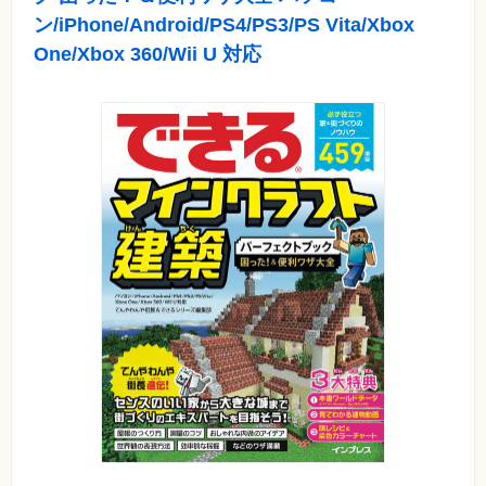
フ
ン/iPhone/Android/PS4/PS3/PS Vita/Xbox
ォ
ン・
One/Xbox 360/Wii U 対応
SNS
Web
作
成・
マ
ー
ケ
テ
ィ
ン
グ
ビ
ジ
ネ
ス・
読
み
物
カ
メ
ラ・
写