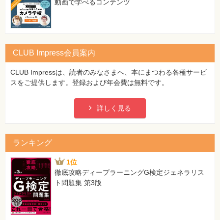
動画で学べるコンテンツ
⼀
覧
特
集
⼀
覧
CLUB Impress会員案内
CLUB Impressは、読者のみなさまへ、本にまつわる各種サービ
スをご提供します。登録および年会費は無料です。
詳しく見る
ランキング
1位
徹底攻略ディープラーニングG検定ジェネラリス
ト問題集 第3版