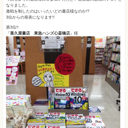
フ
なりました。
ォ
ン・
激戦を制したのはいったいどの書店様なのか!?
SNS
3位からの発表になります!!
Web
第3位!!
作
『
喜久屋書店 東急ハンズ心斎橋店
』様
成・
マ
ー
ケ
テ
ィ
ン
グ
ビ
ジ
ネ
ス・
読
み
物
カ
メ
ラ・
写