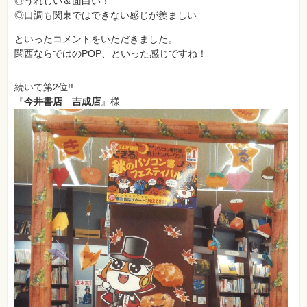
◎うれしい＆面白い！
素
材
◎口調も関東ではできない感じが羨ましい
集
といったコメントをいただきました。
自
関西ならではのPOP、といった感じですね！
作・
パ
ソ
コ
続いて第2位!!
ン・
『
今井書店 吉成店
』様
ホ
ビ
ー
Club
Impress
ロ
グ
イ
ン
カ
ー
ト
シ
リ
ー
ズ