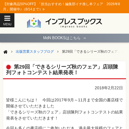
【対象商品50%OFF】「担当おすすめ！編集部イチ推し本フェア 2026年8
月」開催中♪（8/14まで）
MENU
ト
ッ
MdN BOOKSはこちら
››
プ
ペ
ー
出版営業スタッフブログ
第29回「できるシリーズ秋のフェア」店
ジ
パ
ソ
第29回「できるシリーズ秋のフェア」店頭陳
コ
列フォトコンテスト結果発表！
ン
ソ
フ
ト
2018年2月22日
モ
皆様こんにちは！ 今回は2017年9月～11月まで全国の書店様で
バ
開催させていただきました
イ
ル・
「できるシリーズ秋のフェア」店頭陳列フォトコンテストの結果
ス
発表をさせていただきます！
マ
ー
ト
今回も多くの書店様にご参加いただき、過去最大規模のフェアと