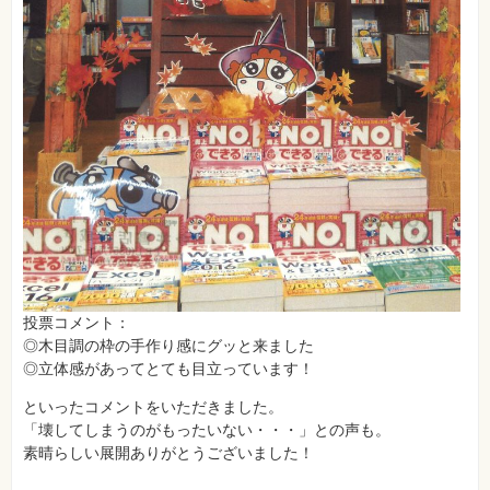
⼀
覧
特
集
⼀
覧
投票コメント：
◎木目調の枠の手作り感にグッと来ました
◎立体感があってとても目立っています！
といったコメントをいただきました。
「壊してしまうのがもったいない・・・」との声も。
素晴らしい展開ありがとうございました！