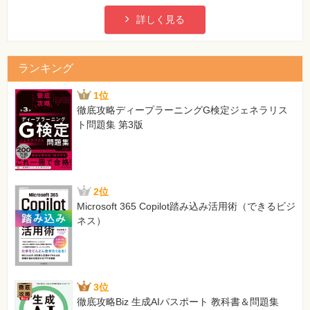
詳しく見る
ランキング
1位
徹底攻略ディープラーニングG検定ジェネラリス
ト問題集 第3版
2位
Microsoft 365 Copilot踏み込み活用術（できるビジ
ネス）
3位
徹底攻略Biz 生成AIパスポート 教科書＆問題集