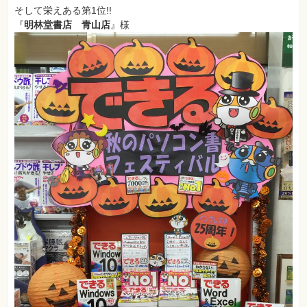
そして栄えある第1位!!
『
明林堂書店 青山店
』様