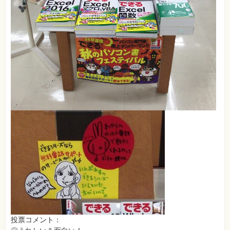
真
資
格
試
験
プ
ロ
グ
ラ
ミ
ン
グ
ネ
ッ
ト
ワ
ー
ク・
テ
ク
ノ
ロ
ジ
ー
趣
投票コメント：
味・