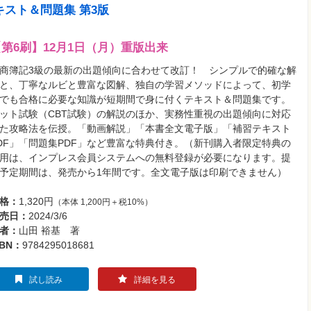
キスト＆問題集 第3版
【第6刷】12月1日（月）重版出来
商簿記3級の最新の出題傾向に合わせて改訂！ シンプルで的確な解
と、丁寧なルビと豊富な図解、独自の学習メソッドによって、初学
でも合格に必要な知識が短期間で身に付くテキスト＆問題集です。
ット試験（CBT試験）の解説のほか、実務性重視の出題傾向に対応
た攻略法を伝授。「動画解説」「本書全文電子版」「補習テキスト
DF」「問題集PDF」など豊富な特典付き。（新刊購入者限定特典の
用は、インプレス会員システムへの無料登録が必要になります。提
予定期間は、発売から1年間です。全文電子版は印刷できません）
格：
1,320円
（本体 1,200円＋税10%）
売日：
2024/3/6
者：
山田 裕基 著
SBN：
9784295018681
試し読み
詳細を見る