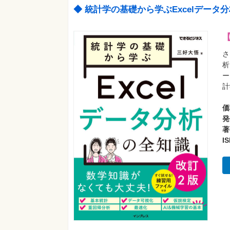
◆ 統計学の基礎から学ぶExcelデー
【
さ
析
ー
計
価
発
著
I