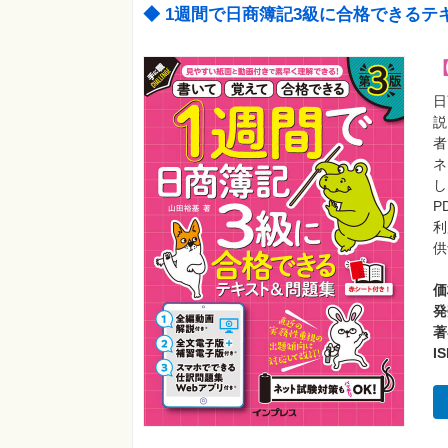
◆ 1週間で日商簿記3級に合格できるテ
日
説
者
ネ
し
P
利
供
価
発
著
I