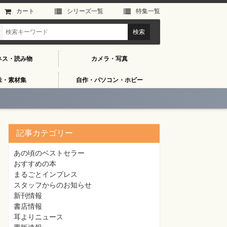
カート
シリーズ⼀覧
特集⼀覧
ネス・読み物
カメラ・写真
味・素材集
自作・パソコン・ホビー
記事カテゴリー
あの頃のベストセラー
おすすめの本
まるごとインプレス
スタッフからのお知らせ
新刊情報
書店情報
耳よりニュース