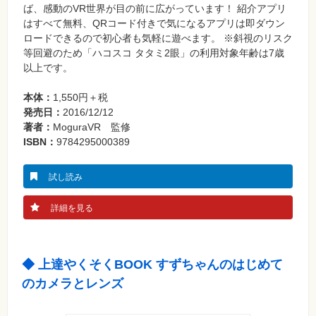
覧
ば、感動のVR世界が目の前に広がっています！ 紹介アプリ
はすべて無料、QRコード付きで気になるアプリは即ダウン
特
集
ロードできるので初心者も気軽に遊べます。 ※斜視のリスク
⼀
等回避のため「ハコスコ タタミ2眼」の利用対象年齢は7歳
覧
以上です。
本体：
1,550円＋税
発売日：
2016/12/12
著者：
MoguraVR 監修
ISBN：
9784295000389
試し読み
詳細を見る
◆ 上達やくそくBOOK すずちゃんのはじめて
のカメラとレンズ