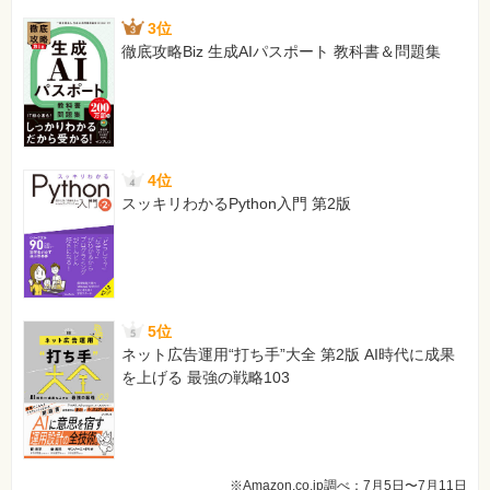
3位
徹底攻略Biz 生成AIパスポート 教科書＆問題集
4位
スッキリわかるPython入門 第2版
5位
ネット広告運用“打ち手”大全 第2版 AI時代に成果
を上げる 最強の戦略103
※Amazon.co.jp調べ：7月5日〜7月11日