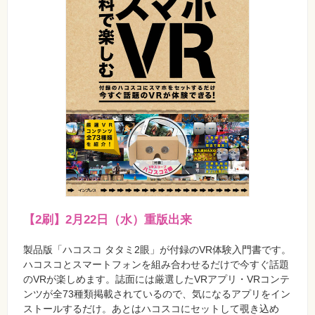
材
集
自
作・
パ
ソ
コ
ン・
ホ
ビ
ー
Club
Impress
ロ
グ
イ
ン
【2刷】2月22日（水）重版出来
カ
ー
ト
製品版「ハコスコ タタミ2眼」が付録のVR体験入門書です。
ハコスコとスマートフォンを組み合わせるだけで今すぐ話題
シ
のVRが楽しめます。誌面には厳選したVRアプリ・VRコンテ
リ
ー
ンツが全73種類掲載されているので、気になるアプリをイン
ズ
ストールするだけ。あとはハコスコにセットして覗き込め
⼀