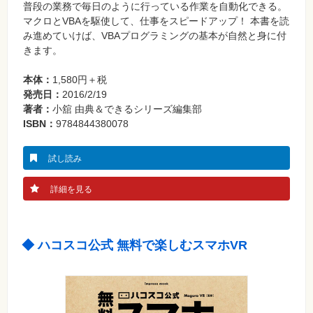
普段の業務で毎日のように行っている作業を自動化できる。
資
マクロとVBAを駆使して、仕事をスピードアップ！ 本書を読
格
み進めていけば、VBAプログラミングの基本が自然と身に付
試
験
きます。
プ
本体：
1,580円＋税
ロ
グ
発売日：
2016/2/19
ラ
著者：
小舘 由典＆できるシリーズ編集部
ミ
ン
ISBN：
9784844380078
グ
ネ
試し読み
ッ
ト
ワ
詳細を見る
ー
ク・
テ
ク
ノ
ロ
◆ ハコスコ公式 無料で楽しむスマホVR
ジ
ー
趣
味・
素