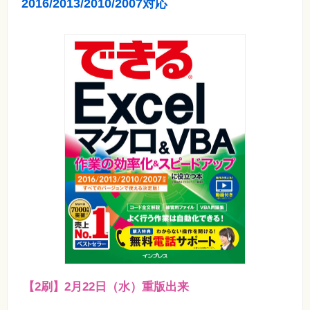
2016/2013/2010/2007対応
ォ
ン・
SNS
Web
作
成・
マ
ー
ケ
テ
ィ
ン
グ
ビ
ジ
ネ
ス・
読
み
物
カ
メ
ラ・
【2刷】2月22日（水）重版出来
写
真