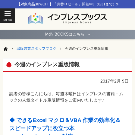
【対象商品30%OFF】「月替りセール」開催中♪（8/31まで）
MENU
ト
ッ
MdN BOOKSはこちら
››
プ
ペ
ー
出版営業スタッフブログ
今週のインプレス重版情報
ジ
パ
ソ
今週のインプレス重版情報
コ
ン
ソ
フ
2017年2月 9日
ト
読者の皆様こんにちは。毎週木曜日はインプレスの書籍・ム
モ
ックの人気タイトル重版情報をご案内いたします♪
バ
イ
ル・
ス
マ
◆ できるExcel マクロ＆VBA 作業の効率化＆
ー
ト
スピードアップに役立つ本
フ