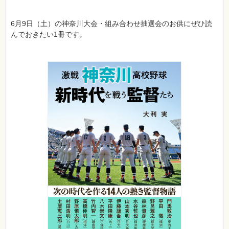
フ
ォ
ン・
6月9日（土）の神奈川大会・組み合わせ抽選会のお供にぜひ読
SNS
んでおきたい1冊です。
Web
作
成・
マ
ー
ケ
テ
ィ
ン
グ
ビ
ジ
ネ
ス・
読
み
物
カ
メ
ラ・
写