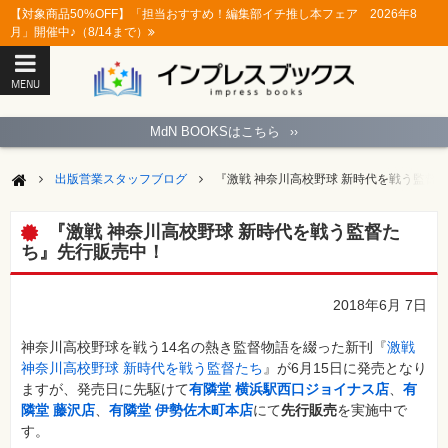
【対象商品50%OFF】「担当おすすめ！編集部イチ推し本フェア 2026年8
月」開催中♪（8/14まで）
MENU
ト
ッ
MdN BOOKSはこちら
››
プ
ペ
ー
出版営業スタッフブログ
『激戦 神奈川高校野球 新時代を戦う監督
ジ
パ
ソ
『激戦 神奈川高校野球 新時代を戦う監督た
コ
ち』先行販売中！
ン
ソ
フ
ト
2018年6月 7日
モ
神奈川高校野球を戦う14名の熱き監督物語を綴った新刊『
激戦
バ
神奈川高校野球 新時代を戦う監督たち
』が6月15日に発売となり
イ
ル・
ますが、発売日に先駆けて
有隣堂 横浜駅西口ジョイナス店
、
有
ス
隣堂 藤沢店
、
有隣堂 伊勢佐木町本店
にて
先行販売
を実施中で
マ
ー
す。
ト