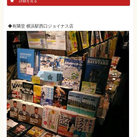
詳細を見る
素
材
集
自
作・
◆有隣堂 横浜駅西口ジョイナス店
パ
ソ
コ
ン・
ホ
ビ
ー
Club
Impress
ロ
グ
イ
ン
カ
ー
ト
シ
リ
ー
ズ