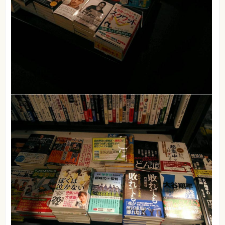
⼀
覧
特
集
⼀
覧