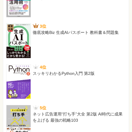
3位
徹底攻略Biz 生成AIパスポート 教科書＆問題集
4位
スッキリわかるPython入門 第2版
5位
ネット広告運用“打ち手”大全 第2版 AI時代に成果
を上げる 最強の戦略103