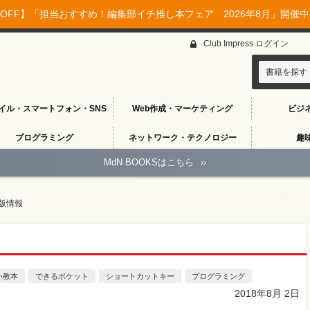
OFF】「担当おすすめ！編集部イチ推し本フェア 2026年8月」開催中♪
Club Impress ログイン
書籍を探す
イル・スマートフォン・SNS
Web作成・マーケティング
ビジ
プログラミング
ネットワーク・テクノロジー
趣
MdN BOOKSはこちら
››
版情報
い教本
できるポケット
ショートカットキー
プログラミング
2018年8月 2日