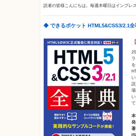
読者の皆様こんにちは。毎週木曜日はインプレス
◆ できるポケット HTML5&CSS3/2.1
2
ラ
を
H
い
説
場
い
て
本
発
著
I