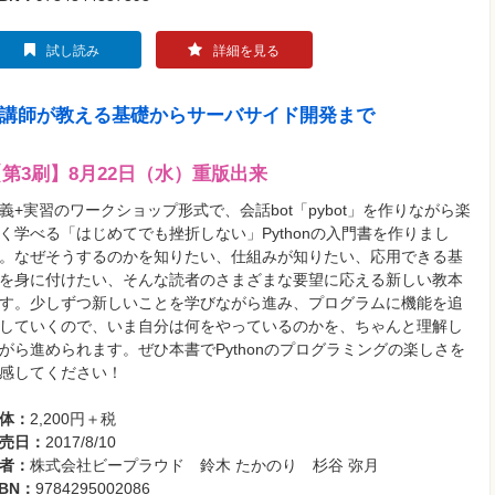
試し読み
詳細を見る
 人気講師が教える基礎からサーバサイド開発まで
【第3刷】8月22日（水）重版出来
義+実習のワークショップ形式で、会話bot「pybot」を作りながら楽
く学べる「はじめてでも挫折しない」Pythonの入門書を作りまし
。なぜそうするのかを知りたい、仕組みが知りたい、応用できる基
を身に付けたい、そんな読者のさまざまな要望に応える新しい教本
す。少しずつ新しいことを学びながら進み、プログラムに機能を追
していくので、いま自分は何をやっているのかを、ちゃんと理解し
がら進められます。ぜひ本書でPythonのプログラミングの楽しさを
感してください！
体：
2,200円＋税
売日：
2017/8/10
者：
株式会社ビープラウド 鈴木 たかのり 杉谷 弥月
SBN：
9784295002086