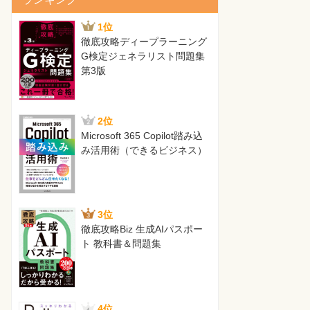
1位
徹底攻略ディープラーニング
G検定ジェネラリスト問題集
第3版
2位
Microsoft 365 Copilot踏み込
み活用術（できるビジネス）
3位
徹底攻略Biz 生成AIパスポー
ト 教科書＆問題集
4位