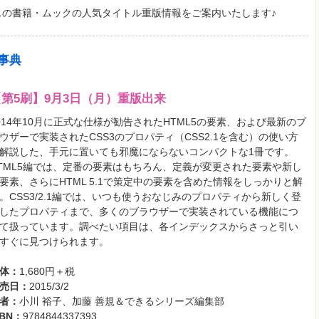
の書籍・ムックの人気タイトル重版情報をご案内いたします♪
全事典
【第5刷】9月3日（月）重版出来
014年10月に正式な仕様が勧告されたHTML5の要素、および最新のブ
ウザーで実装されたCSS3のプロパティ（CSS2.1を含む）の使い方
解説した、手元に置いても邪魔にならないコンパクトな1冊です。
TML5編では、定番の要素はもちろん、定義が変更された要素や新し
要素、さらにHTML 5.1で策定中の要素を含めた情報をしっかりと解
。CSS3/2.1編では、いつも使うおなじみのプロパティから新しく登
したプロパティまで、多くのブラウザーで実装されている機能につ
て扱っています。調べたい項目は、各インデックスからさっと引い
すぐに見つけられます。
体：
1,680円＋税
売日：
2015/3/2
者：
小川 裕子、加藤 善規＆できるシリーズ編集部
SBN：
9784844337393