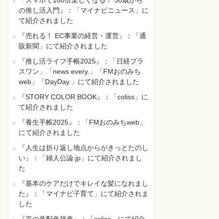
『スマホで100倍楽しくなる！ 50歳から
の推し活入門』：「マイナビニュース」に
て紹介されました
『売れる！ EC事業の経営・運営』：「通
販新聞」にて紹介されました
『推し活ライフ手帳2025』：「日経プラ
スワン」「news every.」「FMおのみち
web」「DayDay.」にて紹介されました
『STORY COLOR BOOK』：「coliss」に
て紹介されました
『養生手帳2025』：「FMおのみちweb」
にて紹介されました
『人生は折り返し地点からがきっとたのし
い』：「婦人公論.jp」にて紹介されまし
た
『基本のケアだけでキレイな髪になれまし
た』：「マイナビ子育て」にて紹介されま
した