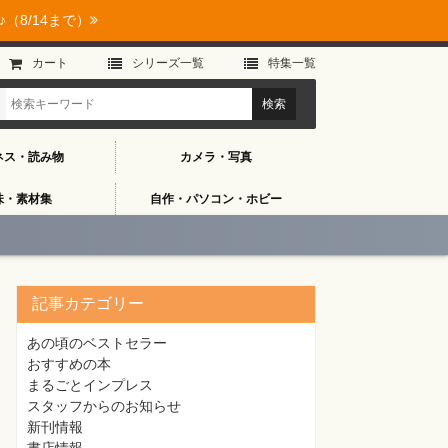
（8/14まで）
カート
シリーズ⼀覧
特集⼀覧
ネス・読み物
カメラ・写真
味・素材集
自作・パソコン・ホビー
記事カテゴリー
あの頃のベストセラー
おすすめの本
まるごとインプレス
スタッフからのお知らせ
新刊情報