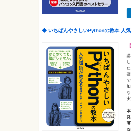
◆ いちばんやさしいPythonの教本
講
し
た
礎
で
加
な
実
本
発
著
I