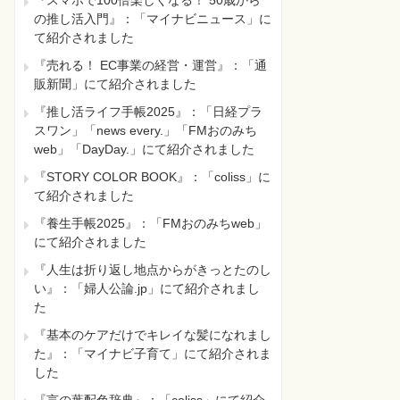
『スマホで100倍楽しくなる！ 50歳から
の推し活入門』：「マイナビニュース」に
て紹介されました
『売れる！ EC事業の経営・運営』：「通
販新聞」にて紹介されました
『推し活ライフ手帳2025』：「日経プラ
スワン」「news every.」「FMおのみち
web」「DayDay.」にて紹介されました
『STORY COLOR BOOK』：「coliss」に
て紹介されました
『養生手帳2025』：「FMおのみちweb」
にて紹介されました
『人生は折り返し地点からがきっとたのし
い』：「婦人公論.jp」にて紹介されまし
た
『基本のケアだけでキレイな髪になれまし
た』：「マイナビ子育て」にて紹介されま
した