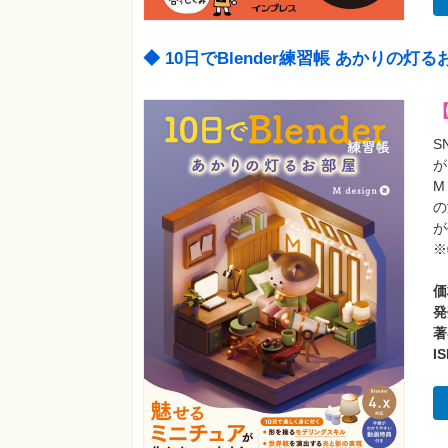
◆ 10日でBlender練習帳 あかりの灯
S
が
M
の
が
※
価
発
著
I