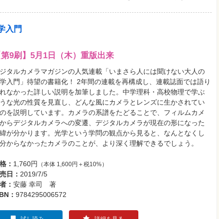
学入門
【第9刷】5月1日（木）重版出来
ジタルカメラマガジンの人気連載「いまさら人には聞けない大人の
学入門」待望の書籍化！ 2年間の連載を再構成し、連載誌面では語り
れなかった詳しい説明を加筆しました。中学理科・高校物理で学ぶ
うな光の性質を見直し、どんな風にカメラとレンズに生かされてい
のを説明しています。カメラの系譜をたどることで、フィルムカメ
からデジタルカメラへの変遷、デジタルカメラが現在の形になった
緯が分かります。光学という学問の観点から見ると、なんとなくし
分からなかったカメラのことが、より深く理解できるでしょう。
格：
1,760円
（本体 1,600円＋税10%）
売日：
2019/7/5
者：
安藤 幸司 著
SBN：
9784295006572
試し読み
詳細を見る