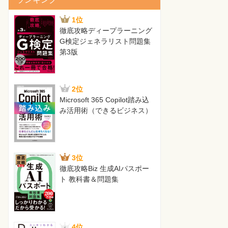
1位
徹底攻略ディープラーニング
G検定ジェネラリスト問題集
第3版
2位
Microsoft 365 Copilot踏み込
み活用術（できるビジネス）
3位
徹底攻略Biz 生成AIパスポー
ト 教科書＆問題集
4位