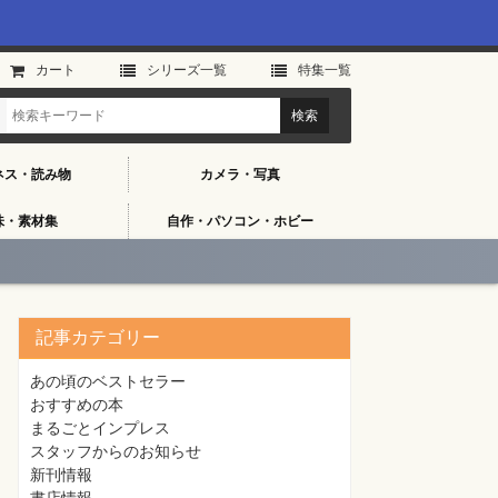
カート
シリーズ⼀覧
特集⼀覧
ネス・読み物
カメラ・写真
味・素材集
自作・パソコン・ホビー
記事カテゴリー
あの頃のベストセラー
おすすめの本
まるごとインプレス
スタッフからのお知らせ
新刊情報