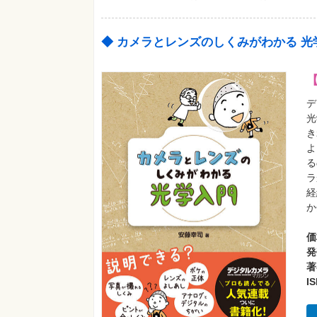
◆ カメラとレンズのしくみがわかる 光
デ
光
き
よ
る
ラ
経
か
価
発
著
I