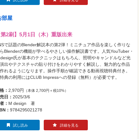
るお部屋
【第2刷】5月1日（木）重版出来
NSで話題のBlender解説本の第2弾！ミニチュア作品を楽しく作りな
らBlenderの機能が学べるやさしい操作解説書です。人気YouTuber・
 design氏が基本のテクニックはもちろん、照明やキャンドルなど光
演出やテクスチャの貼り付けをわかりやすく解説し、魅力的な作品
作れるようになります。操作手順が確認できる動画視聴特典付き。
特典の利用にはCLUB Impressへの登録（無料）が必要です。
格：
2,970円
（本体 2,700円＋税10%）
売日：
2025/3/6
者：
M design 著
SBN：
9784295021278
試し読み
詳細を見る