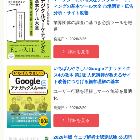
格
ィングの基本ツール大全 市場調査・広告
試
験
分析・サイト改善
業界団体の調査に基づき必携ツールを厳
プ
ロ
選
グ
ラ
発売日： 2026/2/26
ミ
ン
グ
詳細を見る
ネ
ッ
いちばんやさしいGoogleアナリティク
ト
ワ
ス4の教本 第2版 人気講師が教えるサイ
ー
ト改善につなげる顧客理解の基本
ク・
テ
ク
ユーザー行動を理解しマーケ施策を最適
ノ
化！
ロ
ジ
発売日： 2026/2/20
ー
趣
詳細を見る
味・
素
材
集
2026年版 ウェブ解析士認定試験 公式問