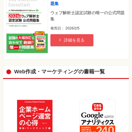
題集
自
作・
ウェブ解析士認定試験の唯一の公式問題
パ
集
ソ
コ
ン・
発売日： 2026/2/5
ホ
ビ
ー
詳細を見る
Club
Impress
ロ
グ
Web作成・マーケティングの書籍一覧
イ
ン
カ
ー
ト
シ
リ
ー
ズ
⼀
覧