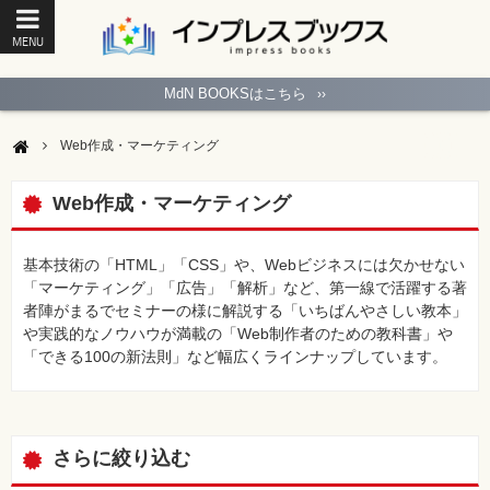
MENU
ト
ッ
MdN BOOKSはこちら
››
プ
ペ
ー
Web作成・マーケティング
ジ
パ
ソ
Web作成・マーケティング
コ
ン
ソ
フ
基本技術の「HTML」「CSS」や、Webビジネスには欠かせない
ト
「マーケティング」「広告」「解析」など、第一線で活躍する著
者陣がまるでセミナーの様に解説する「いちばんやさしい教本」
モ
や実践的なノウハウが満載の「Web制作者のための教科書」や
バ
イ
「できる100の新法則」など幅広くラインナップしています。
ル・
ス
マ
ー
ト
フ
さらに絞り込む
ォ
ン・