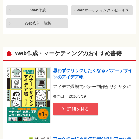
SNS
Web作成
Webマーケティング・セールス
Web
作
Web広告・解析
成・
マ
ー
ケ
テ
ィ
ン
Web作成・マーケティングのおすすめ書籍
グ
ビ
思わずクリックしたくなる バナーデザイ
ジ
ネ
ンのアイデア帳
ス・
読
アイデア爆増でバナー制作がサクサクに
み
物
発売日： 2026/3/19
カ
詳細を見る
メ
ラ・
写
真
資
マーケターに不可欠なデジタルマーケテ