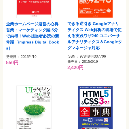
特
集
⼀
覧
できる逆引き Googleアナリ
企業ホームページ運営の心得
ティクス Web解析の現場で使
営業・マーケティング編 5分
える実践ワザ240 ユニバーサ
で納得！Web担当者必読の新
ルアナリティクス＆Googleタ
常識［impress Digital Book
グマネージャ対応
s］
ISBN： 9784844337706
発売日： 2015/4/10
発売日： 2015/3/19
550円
2,420円