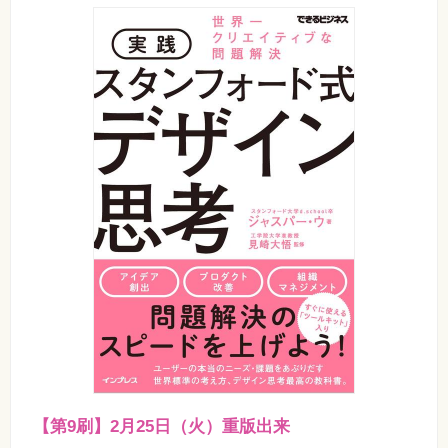
素
材
集
自
作・
パ
ソ
コ
ン・
ホ
ビ
ー
Club
Impress
ロ
グ
イ
ン
カ
ー
ト
シ
リ
【第9刷】2月25日（火）重版出来
ー
ズ