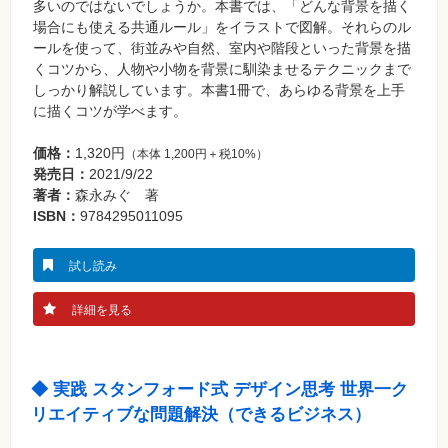
真
多いのではないでしょうか。本書では、「どんな背景を描く
場合にも使える共通ルール」をイラストで図解。それらのル
資
ールを使って、街並みや自然、室内や階段といった背景を描
格
くコツから、人物や小物を背景に馴染ませるテクニックまで
試
験
しっかり解説しています。本書1冊で、あらゆる背景を上手
に描くコツが学べます。
プ
ロ
グ
価格：
1,320円
（本体 1,200円＋税10%）
ラ
発売日：
2021/9/22
ミ
ン
著者：
森永みぐ 著
グ
ISBN：
9784295011095
ネ
ッ
ト
試し読み
ワ
ー
ク・
詳細を見る
テ
ク
ノ
ロ
ジ
◆ 実践 スタンフォード式 デザイン思考 世界一ク
ー
リエイティブな問題解決（できるビジネス）
趣
味・