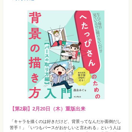
フ
ォ
ン・
SNS
Web
作
成・
マ
ー
ケ
テ
ィ
ン
グ
ビ
ジ
ネ
ス・
読
み
物
【第2刷】2月20日（木）重版出来
カ
メ
「キャラを描くのは好きだけど、背景ってなんだか面倒だし
ラ・
苦手！」「いつもパースがおかしいと言われる」という人は
写