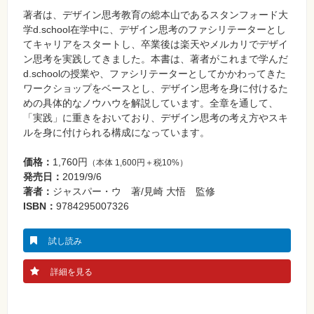
⼀
著者は、デザイン思考教育の総本山であるスタンフォード大
覧
学d.school在学中に、デザイン思考のファシリテーターとし
特
てキャリアをスタートし、卒業後は楽天やメルカリでデザイ
集
ン思考を実践してきました。本書は、著者がこれまで学んだ
⼀
覧
d.schoolの授業や、ファシリテーターとしてかかわってきた
ワークショップをベースとし、デザイン思考を身に付けるた
めの具体的なノウハウを解説しています。全章を通して、
「実践」に重きをおいており、デザイン思考の考え方やスキ
ルを身に付けられる構成になっています。
価格：
1,760円
（本体 1,600円＋税10%）
発売日：
2019/9/6
著者：
ジャスパー・ウ 著/見崎 大悟 監修
ISBN：
9784295007326
試し読み
詳細を見る