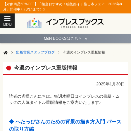
【対象商品50%OFF】「担当おすすめ！編集部イチ推し本フェア 2026年8
月」開催中♪（8/14まで）
MENU
ト
ッ
MdN BOOKSはこちら
››
プ
ペ
ー
出版営業スタッフブログ
今週のインプレス重版情報
ジ
パ
ソ
今週のインプレス重版情報
コ
ン
ソ
フ
2025年1月30日
ト
読者の皆様こんにちは。毎週木曜日はインプレスの書籍・ム
モ
ックの人気タイトル重版情報をご案内いたします♪
バ
イ
ル・
ス
マ
◆ へたっぴさんのための背景の描き方入門 パース
ー
の取り方編
ト