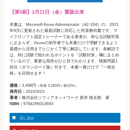
【第5刷】2月21日（金）重版出来
本書は、Microsoft Azure Administrator［AZ-104］の、2021
年9月に更新された最新試験に対応した対策教科書です。マ
イクロソフト認定トレーナーである著者が、単なる試験対策
に止まらず、Azureの初学者でも本書だけで理解できるよう
基礎から活用までとにかく丁寧に解説しています。各解説で
は、特に試験で狙われるポイントを「試験対策」欄にまとめ
ているので、重要な箇所がひと目でわかります。模擬問題1
回分（ダウンロード版）付きで、本書一冊だけで『一発合
格』を目指せます！
価格：
3,498円
（本体 3,180円＋税10%）
発売日：
2022/3/23
著者：
株式会社ソフィアネットワーク 新井 慎太朗 著
ISBN：
9784295013693
試し読み