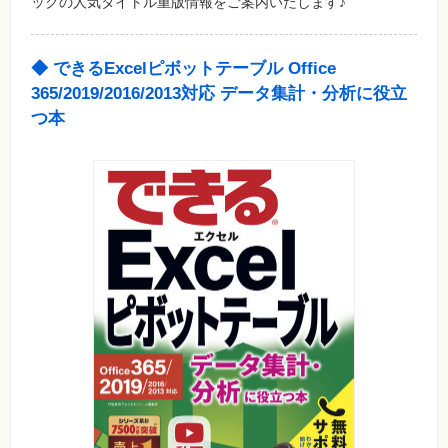
ックの人気タイトル重版情報をご案内いたします♪
フ
ォ
ン・
SNS
◆ できるExcelピボットテーブル Office
365/2019/2016/2013対応 データ集計・分析に役立
Web
作
つ本
成・
マ
ー
ケ
テ
ィ
ン
グ
ビ
ジ
ネ
ス・
読
み
物
カ
メ
ラ・
写