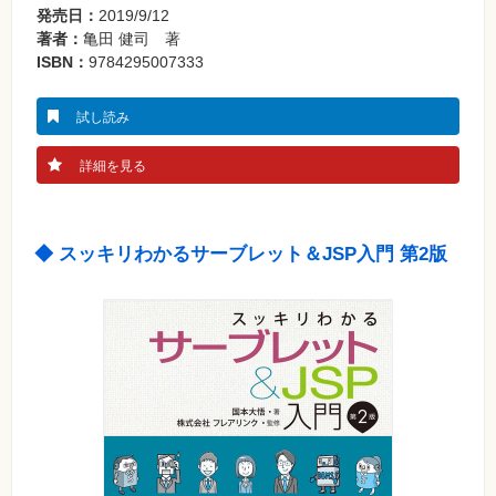
発売日：
2019/9/12
著者：
亀田 健司 著
ISBN：
9784295007333
試し読み
詳細を見る
◆ スッキリわかるサーブレット＆JSP入門 第2版