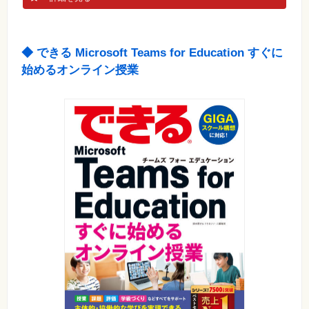
素
材
集
自
◆ できる Microsoft Teams for Education すぐに
作・
パ
始めるオンライン授業
ソ
コ
ン・
ホ
ビ
ー
Club
Impress
ロ
グ
イ
ン
カ
ー
ト
シ
リ
ー
ズ