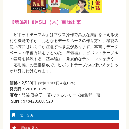
真
資
格
試
【第3刷】8月5日（木）重版出来
験
プ
「ピボットテーブル」はマウス操作で高度な集計を行える便
ロ
利な機能ですが、元となるデータベースの作り方や、機能の
グ
ラ
使い方にはいくつか注意すべき点があります。本書はデータ
ミ
ベースの準備方法をまとめた「準備編」、ピボットテーブル
ン
グ
の基礎を解説する「基本編」、発展的なテクニックを扱う
「応用編」の三部構成で、ピボットテーブルの使い方をしっ
ネ
かり身に付けられます。
ッ
ト
ワ
価格：
2,530円
（本体 2,300円＋税10%）
ー
ク・
発売日：
2019/11/29
テ
著者：
門脇 香奈子 著/できるシリーズ編集部 著
ク
ノ
ISBN：
9784295007920
ロ
ジ
ー
試し読み
趣
味・
詳細を見る