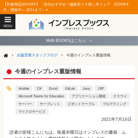
【対象商品50%OFF】「担当おすすめ！編集部イチ推し本フェア 2026年8
月」開催中♪（8/14まで）
MENU
ト
ッ
MdN BOOKSはこちら
››
プ
ペ
ー
出版営業スタッフブログ
今週のインプレス重版情報
ジ
パ
ソ
今週のインプレス重版情報
コ
ン
ソ
フ
Ansible
C#
Excel
GitLab
Java
JSP
ト
Microsoft Teams for Education
アプリケーション開発
クラウド
サーバー
サーブレット
ピボットテーブル
プログラミング
モ
バ
マイクロサービス
イ
ル・
2021年7月15日
ス
マ
ー
読者の皆様こんにちは。毎週木曜日はインプレスの書籍・ム
ト