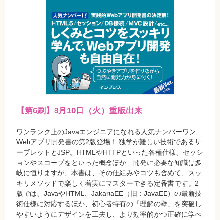
【第6刷】8月10日（火）重版出来
ワンランク上のJavaエンジニアになれる人気ナンバーワン
Webアプリ開発書の第2版登場！ 独学が難しい技術であるサ
ーブレットとJSP。HTMLやHTTPといった各種仕様、セッシ
ョンやスコープをといった概念ほか、開発に必要な知識は多
岐に恒りますが、本書は、その仕組みやコツも含めて、スッ
キリメソッドで楽しく着実にマスターできる定番書です。2
版では、JavaやHTML、JakartaEE（旧：JavaEE）の最新技
術仕様に対応するほか、初心者特有の「理解の壁」を突破し
やすいようにデザインを工夫し、より効率的かつ正確に学べ