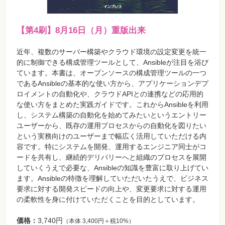
【第4刷】8月16日（月）重版出来
近年、複数のサーバー構築やクラウド環境の設定変更を統一
的に制御できる構成管理ツールとして、Ansibleが注目を浴び
ています。本書は、オープンソースの構成管理ツールの一つ
であるAnsibleの基本的な使い方から、アプリケーションデプ
ロイメントの自動化や、クラウドAPIとの連携などの応用的
な使い方をまとめた実践ガイドです。これからAnsibleを利用
し、システム構築の自動化を始めてみたいというエントリー
ユーザーから、既存の運用プロセスからの自動化を図りたい
という実務向けのユーザーまで幅広く活用していただける内
容です。特にシステムを開発、運用するエンジニア同士がコ
ードを共有し、継続的デリバリーへと組織のプロセスを展開
していくうえで必要な、Ansibleの知識を豊富に取り上げてい
ます。Ansibleの特徴を理解していただいたうえで、ビジネス
要求に対する開発スピードの向上や、変更要求に対する運用
の柔軟性を身に付けていただくことを目的としています。
価格：
3,740円
（本体 3,400円＋税10%）