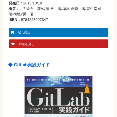
発売日：
2019/10/18
著者：
北? 晋吾 著/佐藤 学 著/塚本 正隆 著/畠中幸司
著/横地?晃 著
ISBN：
9784295007647
試し読み
詳細を見る
◆ GitLab実践ガイド