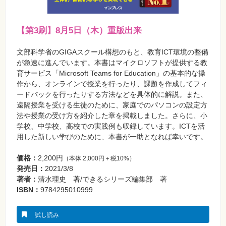
⼀
覧
特
【第3刷】8月5日（木）重版出来
集
⼀
覧
文部科学省のGIGAスクール構想のもと、教育ICT環境の整備
が急速に進んでいます。本書はマイクロソフトが提供する教
育サービス「Microsoft Teams for Education」の基本的な操
作から、オンラインで授業を行ったり、課題を作成してフィ
ードバックを行ったりする方法などを具体的に解説。また、
遠隔授業を受ける生徒のために、家庭でのパソコンの設定方
法や授業の受け方を紹介した章を掲載しました。さらに、小
学校、中学校、高校での実践例も収録しています。ICTを活
用した新しい学びのために、本書が一助となれば幸いです。
価格：
2,200円
（本体 2,000円＋税10%）
発売日：
2021/3/8
著者：
清水理史 著/できるシリーズ編集部 著
ISBN：
9784295010999
試し読み