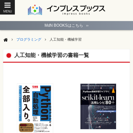
MENU
ト
ッ
MdN BOOKSはこちら
››
プ
ペ
ー
プログラミング
人工知能・機械学習
ジ
パ
ソ
人工知能・機械学習の書籍一覧
コ
ン
ソ
フ
ト
モ
バ
イ
ル・
ス
マ
ー
ト
フ
ォ
ン・