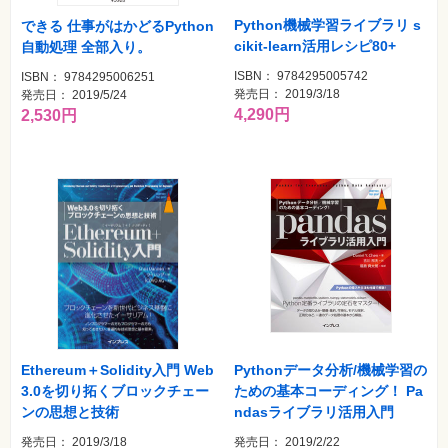
SNS
Python機械学習ライブラリ s
できる 仕事がはかどるPython
cikit-learn活用レシピ80+
自動処理 全部入り。
Web
作
成・
ISBN： 9784295005742
ISBN： 9784295006251
マ
発売日： 2019/3/18
発売日： 2019/5/24
ー
4,290円
2,530円
ケ
テ
ィ
ン
グ
ビ
ジ
ネ
ス・
読
み
物
カ
メ
Pythonデータ分析/機械学習の
Ethereum＋Solidity入門 Web
ラ・
写
ための基本コーディング！ Pa
3.0を切り拓くブロックチェー
真
ndasライブラリ活用入門
ンの思想と技術
発売日： 2019/2/22
発売日： 2019/3/18
資