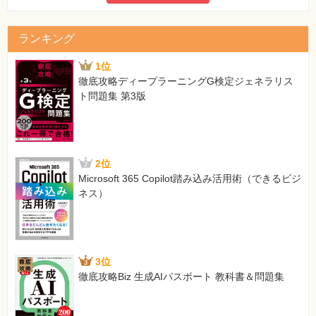
ランキング
1位
徹底攻略ディープラーニングG検定ジェネラリス
ト問題集 第3版
2位
Microsoft 365 Copilot踏み込み活用術（できるビジ
ネス）
3位
徹底攻略Biz 生成AIパスポート 教科書＆問題集