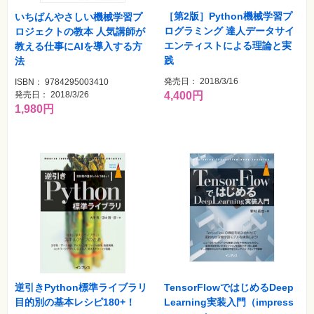
［第2版］Python機械学習プ
いちばんやさしい機械学習プ
ログラミング 達人データサイ
ロジェクトの教本 人気講師が
エンティストによる理論と実
教える仕事にAIを導入する方
践
法
発売日： 2018/3/16
ISBN： 9784295003410
発売日： 2018/3/26
4,400円
1,980円
TensorFlowではじめるDeep
逆引きPython標準ライブラリ
Learning実装入門（impress
目的別の基本レシピ180+！