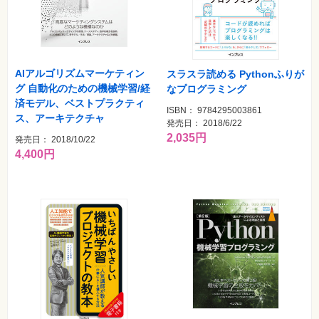
特
集
⼀
覧
AIアルゴリズムマーケティン
スラスラ読める Pythonふりが
グ 自動化のための機械学習/経
なプログラミング
済モデル、ベストプラクティ
ISBN： 9784295003861
ス、アーキテクチャ
発売日： 2018/6/22
2,035円
発売日： 2018/10/22
4,400円