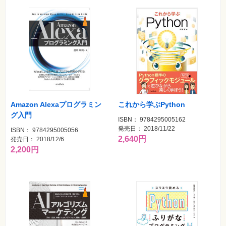
自
作・
パ
ソ
コ
ン・
ホ
ビ
ー
Club
Impress
Amazon Alexaプログラミン
これから学ぶPython
ロ
グ入門
グ
ISBN： 9784295005162
イ
発売日： 2018/11/22
ン
ISBN： 9784295005056
2,640円
発売日： 2018/12/6
カ
2,200円
ー
ト
シ
リ
ー
ズ
⼀
覧