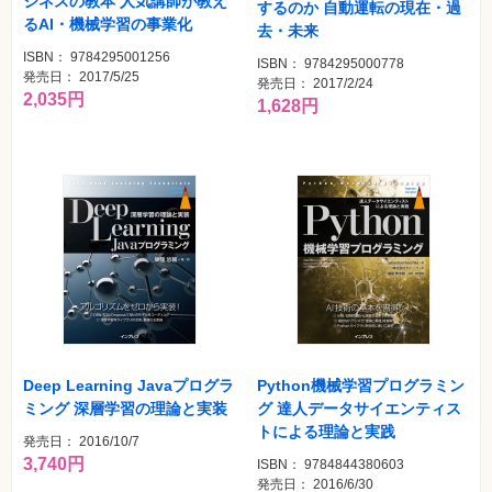
ジネスの教本 人気講師が教え
するのか 自動運転の現在・過
るAI・機械学習の事業化
去・未来
ISBN： 9784295001256
ISBN： 9784295000778
発売日： 2017/5/25
発売日： 2017/2/24
2,035円
1,628円
Deep Learning Javaプログラ
Python機械学習プログラミン
ミング 深層学習の理論と実装
グ 達人データサイエンティス
トによる理論と実践
発売日： 2016/10/7
3,740円
ISBN： 9784844380603
発売日： 2016/6/30