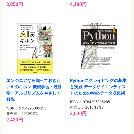
格
4,180円
3,850円
試
験
プ
ロ
グ
ラ
ミ
ン
グ
ネ
ッ
ト
ワ
ー
ク・
エンジニアなら知っておきた
Pythonスクレイピングの基本
テ
ク
いAIのキホン 機械学習・統計
と実践 データサイエンティス
ノ
学・アルゴリズムをやさしく
トのためのWebデータ収集術
ロ
ジ
解説
ISBN： 9784295005285
ー
発売日： 2018/12/17
ISBN： 9784295005353
3,630円
趣
発売日： 2019/1/21
味・
2,420円
素
材
集